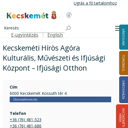
Ugrás
Ugrás a fő tartalomhoz
a
tartalomra
Kecskemét Város Honlapja
Címlap
A szecesszió gyöngyszemei
Kecskeméti Hírös Agóra Kulturális, Művészeti és Ifjúsági
Keresés
Men
VÁROSUNK
Központ – Ifjúsági Otthon
E-ügyintézés
English
Felső navigáció
Kecskeméti Hírös Agóra
Kulturális, Művészeti és Ifjúsági
TURIZMUS
Központ – Ifjúsági Otthon
VÁROSHÁZA
Cím
6000 Kecskemét Kossuth tér 4.
Útvonaltervezés
K
E
C
S
K
E
M
É
T
I
Í
R
E
Telefon
H
K
+36 (76) 481-523
+36 (76) 481-686