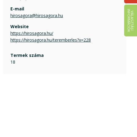
E-mail
I
K
V
Á
L
A
S
Z
T
Á
S
I
N
F
O
R
M
Á
C
I
Ó
hirosagora@hirosagora.hu
Website
https://hirosagora.hu/
https://hirosagora.hu/teremberles?x=228
Termek száma
18