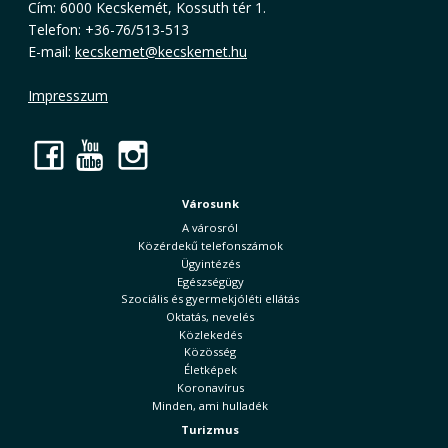
Cím: 6000 Kecskemét, Kossuth tér 1.
Telefon: +36-76/513-513
E-mail:
kecskemet@kecskemet.hu
Impresszum
Facebook
YouTube
Instagram
Városunk
A városról
Közérdekű telefonszámok
Ügyintézés
Egészségügy
Szociális és gyermekjóléti ellátás
Oktatás, nevelés
Közlekedés
Közösség
Életképek
Koronavírus
Minden, ami hulladék
Turizmus