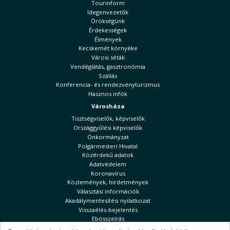
Tourinform
Idegenvezetők
Örökségünk
Érdekességek
Élmények
Kecskemét környéke
Városi séták
Vendéglátás, gasztronómia
Szállás
Konferencia- és rendezvényturizmus
Hasznos infók
Városháza
Tisztségviselők, képviselők
Országgyűlési képviselők
Önkormányzat
Polgármesteri Hivatal
Közérdekű adatok
Adatvédelem
Koronavírus
Közlemények, hirdetmények
Választási információk
Akadálymentesítési nyilatkozat
Visszaélés-bejelentés
Ebösszeírás