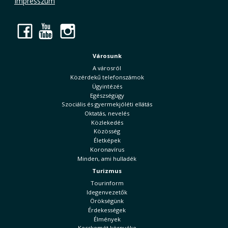
Impresszum
Facebook
YouTube
Instagram
Városunk
A városról
Közérdekű telefonszámok
Ügyintézés
Egészségügy
Szociális és gyermekjóléti ellátás
Oktatás, nevelés
Közlekedés
Közösség
Életképek
Koronavírus
Minden, ami hulladék
Turizmus
Tourinform
Idegenvezetők
Örökségünk
Érdekességek
Élmények
Kecskemét környéke