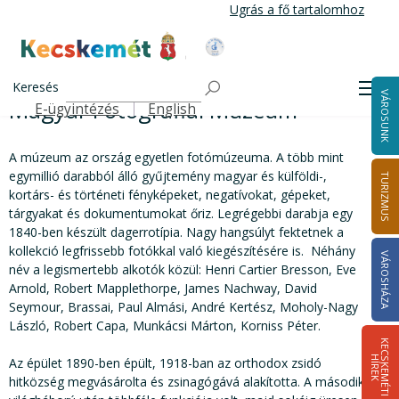
Ugrás
Ugrás a fő tartalomhoz
a
tartalomra
Kecskemét Város Honlapja
Magyar Fotográfiai Múzeum
Címlap
Egy nap Kecskeméten
Keresés
Men
VÁROSUNK
Magyar Fotográfiai Múzeum
E-ügyintézés
English
Felső navigáció
A múzeum az ország egyetlen fotómúzeuma. A több mint
egymillió darabból álló gyűjtemény magyar és külföldi-,
TURIZMUS
kortárs- és történeti fényképeket, negatívokat, gépeket,
tárgyakat és dokumentumokat őriz. Legrégebbi darabja egy
1840-ben készült dagerrotípia. Nagy hangsúlyt fektetnek a
kollekció legfrissebb fotókkal való kiegészítésére is. Néhány
VÁROSHÁZA
név a legismertebb alkotók közül: Henri Cartier Bresson, Eve
Arnold, Robert Mapplethorpe, James Nachway, David
Seymour, Brassai, Paul Almási, André Kertész, Moholy-Nagy
László, Robert Capa, Munkácsi Márton, Korniss Péter.
K
E
C
S
K
E
M
É
T
I
Í
R
E
H
K
Az épület 1890-ben épült, 1918-ban az orthodox zsidó
hitközség megvásárolta és zsinagógává alakította. A második