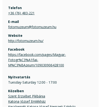
Telefon
+36 (76) 483-221
E-mail
fotomuzeum@fotomuzeum.hu
Website
http://fotomuzeum.hu/
Facebook
https://facebook.com/pages/Magyar-
Fotogr%C3%A1fiai-
M%C3%BAzeum/109030906428100
Nyitvatartás
Tuesday-Saturday 12:00 - 17:00
Közelben
Szent Erzsébet Plébánia
Katona József Emlékház
Kecskeméti Katona József Nemzeti Színház