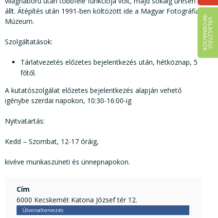
világháború után többféle funkciója volt, majd sokáig üresen
állt. Átépítés után 1991-ben költözött ide a Magyar Fotográfiai
I
K
Múzeum.
V
Á
L
A
S
Z
T
Á
S
I
N
F
O
R
M
Á
C
I
Ó
Szolgáltatások:
Tárlatvezetés előzetes bejelentkezés után, hétköznap, 5
főtől.
A kutatószolgálat előzetes bejelentkezés alapján vehető
igénybe szerdai napokon, 10:30-16:00-ig
Nyitvatartás:
Kedd – Szombat, 12-17 óráig,
kivéve munkaszüneti és ünnepnapokon.
Cím
6000 Kecskemét Katona József tér 12.
Útvonaltervezés