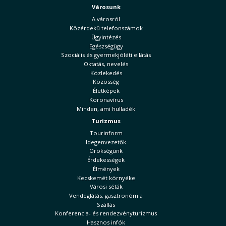
Városunk
A városról
Közérdekű telefonszámok
Ügyintézés
Egészségügy
Szociális és gyermekjóléti ellátás
Oktatás, nevelés
Közlekedés
Közösség
Életképek
Koronavírus
Minden, ami hulladék
Turizmus
Tourinform
Idegenvezetők
Örökségünk
Érdekességek
Élmények
Kecskemét környéke
Városi séták
Vendéglátás, gasztronómia
Szállás
Konferencia- és rendezvényturizmus
Hasznos infók