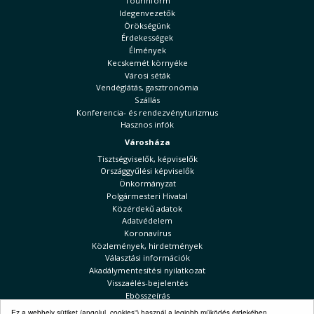
Tourinform
Idegenvezetők
Örökségünk
Érdekességek
Élmények
Kecskemét környéke
Városi séták
Vendéglátás, gasztronómia
Szállás
Konferencia- és rendezvényturizmus
Hasznos infók
Városháza
Tisztségviselők, képviselők
Országgyűlési képviselők
Önkormányzat
Polgármesteri Hivatal
Közérdekű adatok
Adatvédelem
Koronavírus
Közlemények, hirdetmények
Választási információk
Akadálymentesítési nyilatkozat
Visszaélés-bejelentés
Ebösszeírás
Kecskeméti Hírek
Ez a webhely sütiket (angolul „cookies”) használ a legjobb működés érdekében.