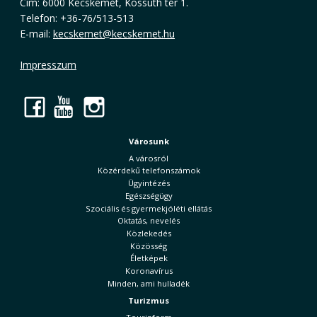
Cím: 6000 Kecskemét, Kossuth tér 1.
Telefon: +36-76/513-513
E-mail:
kecskemet@kecskemet.hu
Impresszum
Facebook
YouTube
Instagram
Városunk
A városról
Közérdekű telefonszámok
Ügyintézés
Egészségügy
Szociális és gyermekjóléti ellátás
Oktatás, nevelés
Közlekedés
Közösség
Életképek
Koronavírus
Minden, ami hulladék
Turizmus