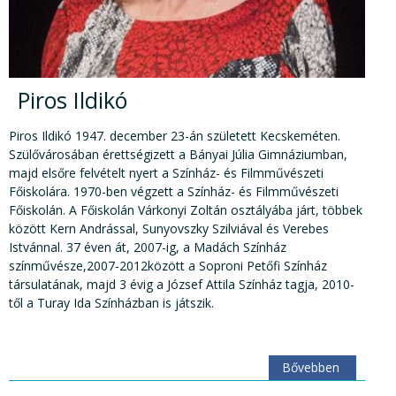
Piros Ildikó
Piros Ildikó 1947. december 23-án született Kecskeméten.
Szülővárosában érettségizett a Bányai Júlia Gimnáziumban,
majd elsőre felvételt nyert a Színház- és Filmművészeti
Főiskolára. 1970-ben végzett a Színház- és Filmművészeti
Főiskolán. A Főiskolán Várkonyi Zoltán osztályába járt, többek
között Kern Andrással, Sunyovszky Szilviával és Verebes
Istvánnal. 37 éven át, 2007-ig, a Madách Színház
színművésze,2007-2012között a Soproni Petőfi Színház
társulatának, majd 3 évig a József Attila Színház tagja, 2010-
től a Turay Ida Színházban is játszik.
Bővebben