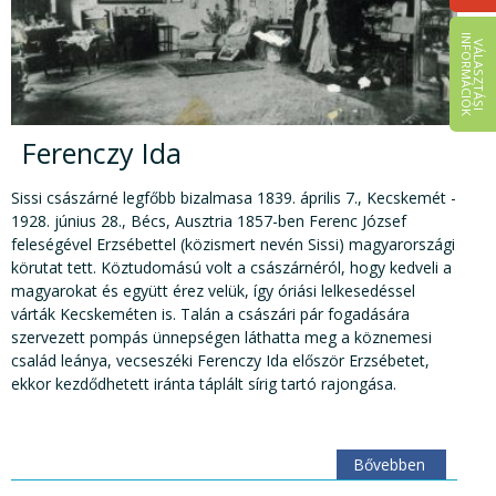
I
K
V
Á
L
A
S
Z
T
Á
S
I
N
F
O
R
M
Á
C
I
Ó
Ferenczy Ida
Sissi császárné legfőbb bizalmasa 1839. április 7., Kecskemét -
1928. június 28., Bécs, Ausztria 1857-ben Ferenc József
feleségével Erzsébettel (közismert nevén Sissi) magyarországi
körutat tett. Köztudomású volt a császárnéról, hogy kedveli a
magyarokat és együtt érez velük, így óriási lelkesedéssel
várták Kecskeméten is. Talán a császári pár fogadására
szervezett pompás ünnepségen láthatta meg a köznemesi
család leánya, vecseszéki Ferenczy Ida először Erzsébetet,
ekkor kezdődhetett iránta táplált sírig tartó rajongása.
Bővebben