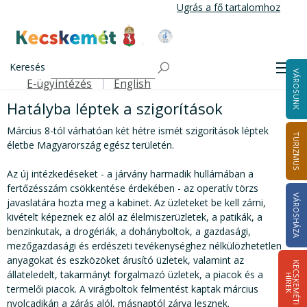
Ugrás
Ugrás a fő tartalomhoz
a
tartalomra
Kecskemét Város Honlapja
Koronavírus
Címlap
Közösség
Keresés
Men
VÁROSUNK
Koronavírus
E-ügyintézés
English
Felső navigáció
Hatályba léptek a szigorítások
Március 8-tól várhatóan két hétre ismét szigorítások léptek
TURIZMUS
életbe Magyarország egész területén.
Az új intézkedéseket - a járvány harmadik hullámában a
fertőzésszám csökkentése érdekében - az operatív törzs
VÁROSHÁZA
javaslatára hozta meg a kabinet. Az üzleteket be kell zárni,
kivételt képeznek ez alól az élelmiszerüzletek, a patikák, a
benzinkutak, a drogériák, a dohányboltok, a gazdasági,
mezőgazdasági és erdészeti tevékenységhez nélkülözhetetlen
anyagokat és eszközöket árusító üzletek, valamint az
K
E
C
S
K
E
M
É
T
I
Í
R
E
állateledelt, takarmányt forgalmazó üzletek, a piacok és a
H
K
termelői piacok. A virágboltok felmentést kaptak március
nyolcadikán a zárás alól, másnaptól zárva lesznek.