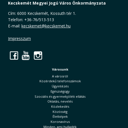
Kecskemét Megyei Jogú Város Önkormányzata
Cím: 6000 Kecskemét, Kossuth tér 1.
Telefon: +36-76/513-513
E-mail:
kecskemet@kecskemet.hu
Impresszum
Facebook
YouTube
Instagram
Városunk
A városról
Közérdekű telefonszámok
Ügyintézés
Egészségügy
Szociális és gyermekjóléti ellátás
Oktatás, nevelés
Közlekedés
Közösség
Életképek
Koronavírus
Minden, ami hulladék