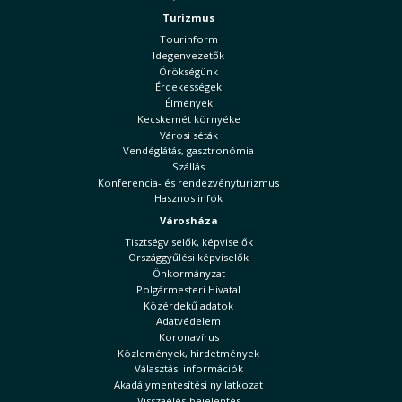
Turizmus
Tourinform
Idegenvezetők
Örökségünk
Érdekességek
Élmények
Kecskemét környéke
Városi séták
Vendéglátás, gasztronómia
Szállás
Konferencia- és rendezvényturizmus
Hasznos infók
Városháza
Tisztségviselők, képviselők
Országgyűlési képviselők
Önkormányzat
Polgármesteri Hivatal
Közérdekű adatok
Adatvédelem
Koronavírus
Közlemények, hirdetmények
Választási információk
Akadálymentesítési nyilatkozat
Visszaélés-bejelentés