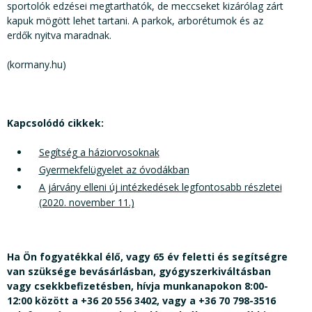
sportolók edzései megtarthatók, de meccseket kizárólag zárt
kapuk mögött lehet tartani. A parkok, arborétumok és az
erdők nyitva maradnak.
(kormany.hu)
Kapcsolódó cikkek:
Segítség a háziorvosoknak
Gyermekfelügyelet az óvodákban
A járvány elleni új intézkedések legfontosabb részletei
(2020. november 11.)
Ha Ön fogyatékkal élő, vagy 65 év feletti és segítségre
van szüksége bevásárlásban, gyógyszerkiváltásban
vagy csekkbefizetésben, hívja munkanapokon 8:00-
12:00 között a +36 20 556 3402, vagy a +36 70 798-3516