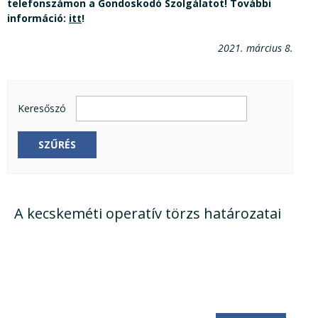
telefonszámon a Gondoskodó Szolgálatot! További
információ:
itt
!
2021. március 8.
Keresőszó
SZŰRÉS
A kecskeméti operatív törzs határozatai