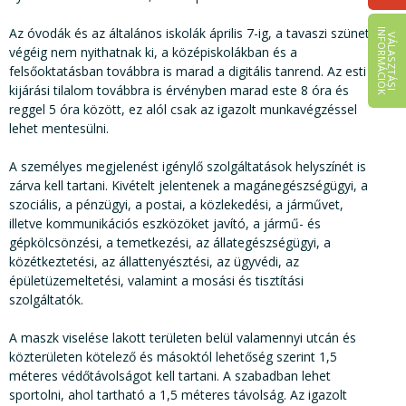
Az óvodák és az általános iskolák április 7-ig, a tavaszi szünet
I
K
V
Á
L
A
S
Z
T
Á
S
I
N
F
O
R
M
Á
C
I
Ó
végéig nem nyithatnak ki, a középiskolákban és a
felsőoktatásban továbbra is marad a digitális tanrend. Az esti
kijárási tilalom továbbra is érvényben marad este 8 óra és
reggel 5 óra között, ez alól csak az igazolt munkavégzéssel
lehet mentesülni.
A személyes megjelenést igénylő szolgáltatások helyszínét is
zárva kell tartani. Kivételt jelentenek a magánegészségügyi, a
szociális, a pénzügyi, a postai, a közlekedési, a járművet,
illetve kommunikációs eszközöket javító, a jármű- és
gépkölcsönzési, a temetkezési, az állategészségügyi, a
közétkeztetési, az állattenyésztési, az ügyvédi, az
épületüzemeltetési, valamint a mosási és tisztítási
szolgáltatók.
A maszk viselése lakott területen belül valamennyi utcán és
közterületen kötelező és másoktól lehetőség szerint 1,5
méteres védőtávolságot kell tartani. A szabadban lehet
sportolni, ahol tartható a 1,5 méteres távolság. Az igazolt