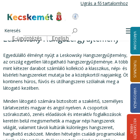
Ugrás
Ugrás a fő tartalomhoz
a
tartalomra
Kecskemét Város Honlapja
Leskowsky Hangszergyűjtemény
Címlap
Keresés
Men
VÁROSUNK
Leskowsky Hangszergyűjtemény
E-ügyintézés
English
Felső navigáció
Egyedülálló élményt nyújt a Leskowsky Hangszergyűjtemény,
az ország egyetlen látogatható hangszergyűjteménye. A több
TURIZMUS
mint kétezer darabot számláló kollekció a klasszikus, népi- és
kísérleti hangszereket mutatja be a középkortól napjainkig. Öt
kontinens húros, fúvós és ütőhangszerei szólalnak meg a
látogató kezében.
VÁROSHÁZA
Minden látogató számára biztosított a szakértő, személyes
tárlatvezetés magyar és angol nyelven. A csoportok
szórakoztató, zenés előadások és interaktív foglalkozások
keretén belül megismerhetik a magyar népi hangszerek
K
E
C
S
K
E
M
É
T
I
Í
R
E
H
K
világát, valamint távoli kultúrák különleges hangszereit,
hangkeltő eszközeit. Minden hétvégén családi programokkal