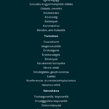
Szociális és gyermekjóléti ellátás
Oktatás, nevelés
Közlekedés
Közösség
Életképek
Koronavírus
Minden, ami hulladék
Turizmus
Tourinform
Idegenvezetők
Örökségünk
Érdekességek
Élmények
Kecskemét környéke
Városi séták
Vendéglátás, gasztronómia
Szállás
Konferencia- és rendezvényturizmus
Hasznos infók
Városháza
Tisztségviselők, képviselők
Országgyűlési képviselők
Önkormányzat