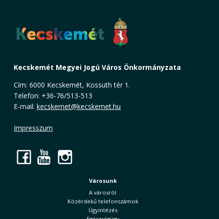
Kecskemét Megyei Jogú Város Önkormányzata
Cím: 6000 Kecskemét, Kossuth tér 1.
Telefon: +36-76/513-513
E-mail:
kecskemet@kecskemet.hu
Impresszum
Facebook
YouTube
Instagram
Városunk
A városról
Közérdekű telefonszámok
Ügyintézés
Egészségügy