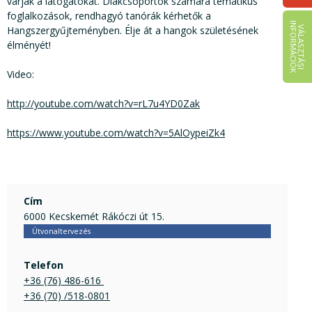
várják a látogatókat. Diákcsoportok számára tematikus
foglalkozások, rendhagyó tanórák kérhetők a
I
K
Hangszergyűjteményben. Élje át a hangok születésének
V
Á
L
A
S
Z
T
Á
S
I
N
F
O
R
M
Á
C
I
Ó
élményét!
Video:
http://youtube.com/watch?v=rL7u4YD0Zak
https://www.youtube.com/watch?v=5AlOypeiZk4
Cím
6000 Kecskemét Rákóczi út 15.
Útvonaltervezés
Telefon
+36 (76) 486-616 
+36 (70) /518-0801