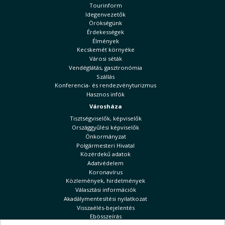
Tourinform
Idegenvezetők
Örökségünk
Érdekességek
Élmények
Kecskemét környéke
Városi séták
Vendéglátás, gasztronómia
Szállás
Konferencia- és rendezvényturizmus
Hasznos infók
Városháza
Tisztségviselők, képviselők
Országgyűlési képviselők
Önkormányzat
Polgármesteri Hivatal
Közérdekű adatok
Adatvédelem
Koronavírus
Közlemények, hirdetmények
Választási információk
Akadálymentesítési nyilatkozat
Visszaélés-bejelentés
Ebösszeírás