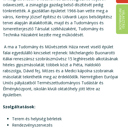
odaveszett, a zsinagóga gazdag belső díszítését pedig
tönkretették. A gazdátlan épületet 1966-ban vette meg a
I
K
V
Á
L
A
S
Z
T
Á
S
I
N
F
O
R
M
Á
C
I
Ó
város, Kerényi József építész és Udvardi Lajos belsőépítész
tervei alapján átalakították, majd és a Tudományos és
Ismeretterjesztő Társulat székházaként, Tudomány és
Technika Házaként kezdte meg működését.
A ma a Tudomány és Művészetek Háza nevet viselő épület
falai egyedülálló kincseket rejtenek: Michelangelo Buonarotti
itáliai reneszánsz szobrászművész 15 leghíresebb alkotásának
hiteles gipszmásolatát; többek közt a Piéta, Haldokló
rabszolga, Dávid fej, Mózes és a Medici kápolna szobrainak
másolatát tekinthetik meg az érdeklődők. Nemrégiben Európai
Uniós pályázatból Természettudományos Tudástár és
Élményközpont, iskolán kívüli oktatóhely jött létre az
épületben.
Szolgáltatások:
Terem és helyiség bérletek
Rendezvényszervezés