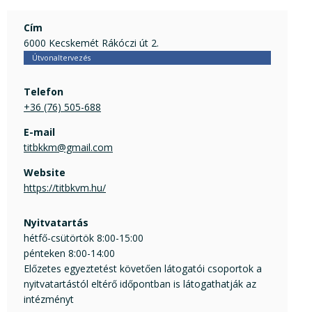
Cím
6000 Kecskemét Rákóczi út 2.
Útvonaltervezés
Telefon
+36 (76) 505-688
E-mail
titbkkm@gmail.com
Website
https://titbkvm.hu/
Nyitvatartás
hétfő-csütörtök 8:00-15:00
pénteken 8:00-14:00
Előzetes egyeztetést követően látogatói csoportok a
nyitvatartástól eltérő időpontban is látogathatják az
intézményt