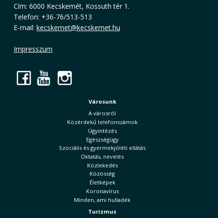
Cím: 6000 Kecskemét, Kossuth tér 1.
Telefon: +36-76/513-513
E-mail:
kecskemet@kecskemet.hu
Impresszum
Facebook
YouTube
Instagram
Városunk
A városról
Közérdekű telefonszámok
Ügyintézés
Egészségügy
Szociális és gyermekjóléti ellátás
Oktatás, nevelés
Közlekedés
Közösség
Életképek
Koronavírus
Minden, ami hulladék
Turizmus