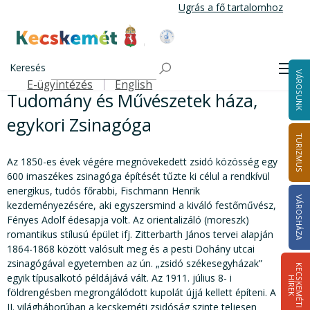
Ugrás
Ugrás a fő tartalomhoz
a
tartalomra
Kecskemét Város Honlapja
Címlap
Tudomány és Művészetek háza, egykori Zsinagóga
Keresés
Men
VÁROSUNK
E-ügyintézés
English
Felső navigáció
Tudomány és Művészetek háza,
egykori Zsinagóga
TURIZMUS
Az 1850-es évek végére megnövekedett zsidó közösség egy
600 imaszékes zsinagóga építését tűzte ki célul a rendkívül
energikus, tudós főrabbi, Fischmann Henrik
VÁROSHÁZA
kezdeményezésére, aki egyszersmind a kiváló festőművész,
Fényes Adolf édesapja volt. Az orientalizáló (moreszk)
romantikus stílusú épület ifj. Zitterbarth János tervei alapján
1864-1868 között valósult meg és a pesti Dohány utcai
zsinagógával egyetemben az ún. „zsidó székesegyházak”
K
E
C
S
K
E
M
É
T
I
Í
R
E
egyik típusalkotó példájává vált. Az 1911. július 8- i
H
K
földrengésben megrongálódott kupolát újjá kellett építeni. A
II. világháborúban a kecskeméti zsidóság szinte teljesen