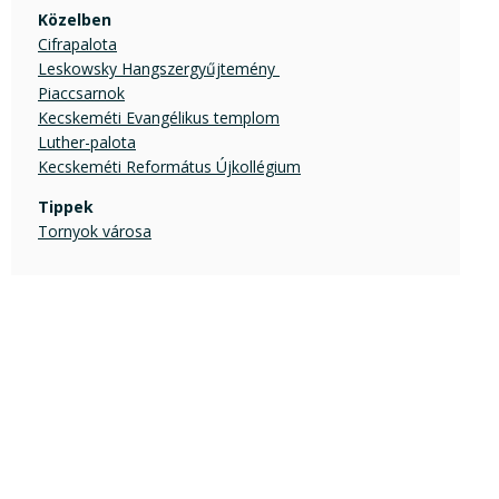
Közelben
Cifrapalota
Leskowsky Hangszergyűjtemény 
Piaccsarnok
Kecskeméti Evangélikus templom
Luther-palota
Kecskeméti Református Újkollégium
Tippek
Tornyok városa