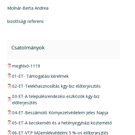
Molnár-Berta Andrea
bizottsági referens
Csatolmányok
pdf csatolmány:
meghívó-1119
pdf csatolmány:
01-ET- Támogatási kérelmek
pdf csatolmány:
02-ET-Telekhasznosíítás kgy-biz előterjesztés
pdf csatolmány:
03-ET-A településrendezési eszközök kgy-biz
előterjesztés
pdf csatolmány:
04-ET-Beszámoló Környezetvédelem Jeles Napja
pdf csatolmány:
05-ET-A kecskeméti és a hetényegyházi köztemető
pdf csatolmány:
06-ET-VTP Műemlékvédelmi 5 %-os előterjesztés