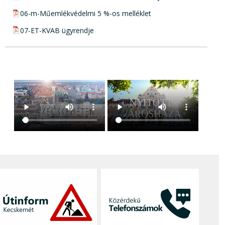
pdf csatolmány:
06-m-Műemlékvédelmi 5 %-os melléklet
pdf csatolmány:
07-ET-KVAB ügyrendje