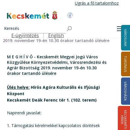
Ugrás
Ugrás a fő tartalomhoz
a
tartalomra
Kecskemét Város Honlapja
Címlap
M E G H Í V Ó - Kecskemét Megyei Jogú Város Közgyűlése
Keresés
Men
VÁROSUNK
Környezetvédelmi, Városrendezési és Agrár Bizottság
E-ügyintézés
English
Felső navigáció
2019. november 19-én 10.30 órakor tartandó ülésére
M E G H Í V Ó - Kecskemét Megyei Jogú Város
TURIZMUS
Közgyűlése Környezetvédelmi, Városrendezési és
Agrár Bizottság 2019. november 19-én 10.30
órakor tartandó ülésére
VÁROSHÁZA
Ülés helye:
Hírös Agóra Kulturális és Ifjúsági
Központ
Kecskemét Deák Ferenc tér 1. (102. terem)
Napirendi javaslat:
K
E
C
S
K
E
M
É
T
I
Í
R
E
H
K
1. Támogatási kérelmekkel kapcsolatos döntések