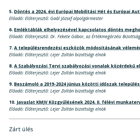
5.
Döntés a 2024. évi Európai Mobilitási Hét és Európai
Előadó: Előterjesztő: Gaál József alpolgármester
6.
Emléktáblák elhelyezésével kapcsolatos döntés megh
Előadó: Előterjesztő: Dr. Fekete Gábor, az Értékmegőrzési Bizottsá
7.
A településrendezési eszközök módosításának vélemén
Előadó: Előterjesztő: Lejer Zoltán bizottsági elnök
8.
A Szabályozási Tervi szabályozási vonalak közérdekű e
Előadó: Előterjesztő: Lejer Zoltán bizottsági elnök
9.
Beszámoló a 2019-2024 június közötti időszak települé
Előadó: Előterjesztő: Lejer Zoltán bizottsági elnök
10.
Javaslat KMJV Közgyűlésének 2024. II. félévi munkater
Előadó: Előterjesztő: Lejer Zoltán bizottsági elnök
Zárt ülés