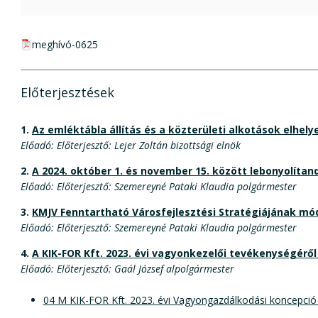
pdf csatolmány:
meghívó-0625
Előterjesztések
1.
Az emléktábla állítás és a közterületi alkotások elhel
Előadó: Előterjesztő: Lejer Zoltán bizottsági elnök
2.
A 2024. október 1. és november 15. között lebonyolít
Előadó: Előterjesztő: Szemereyné Pataki Klaudia polgármester
3.
KMJV Fenntartható Városfejlesztési Stratégiájának mó
Előadó: Előterjesztő: Szemereyné Pataki Klaudia polgármester
4.
A KIK-FOR Kft. 2023. évi vagyonkezelői tevékenységérő
Előadó: Előterjesztő: Gaál József alpolgármester
04 M KIK-FOR Kft. 2023. évi Vagyongazdálkodási koncepció 