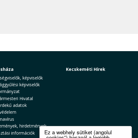
osháza
Kecskeméti Hírek
ségviselők, képviselők
ággyűlési képviselők
rmányzat
ármesteri Hivatal
rdekű adatok
védelem
navírus
emények, hirdetmények
Ez a webhely sütiket (angolul
sztási információk
„cookies”) használ a legjobb