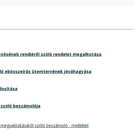
yezésének rendjéről szóló rendelet megalkotása
andó ebösszeírás ütemtervének jóváhagyása
dosítása
l szóló beszámolója
megvalósításáról szóló beszámoló - melléklet