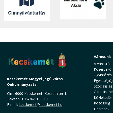
Városunk
A városról
Közérdekű 
Ügyintézés
Kecskemét Megyei Jogú Város
Egészségüg
Önkormányzata
Szociális és
Oktatás, ne
Cím: 6000 Kecskemét, Kossuth tér 1.
Közlekedés
Telefon: +36-76/513-513
Közösség
E-mail:
kecskemet@kecskemet.hu
Életképek