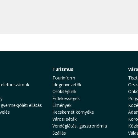
Turizmus
Vár
Tourinform
Tiszt
telefonszámok
Idegenvezetők
Orsz
Örökségünk
Önko
y
Érdekességek
Polg
 gyermekjóléti ellátás
Élmények
Közé
velés
Kecskemét környéke
Adat
Városi séták
Koro
Vendéglátás, gasztronómia
Közl
Szállás
Vála