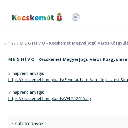
Ugrás
a
tartalomra
Kecskemét Város Honlapja
M E G H Í V Ó - Kecskemét Megyei Jogú Város Közgyűlé
Címlap
M E G H Í V Ó - Kecskemét Megyei Jogú Város Közgyűlése 
3. napirend anyaga:
https://kecskemet.hu/uploads/Fenntarthato-Varosfejlesztesi-Stra
7. napirend anyaga:
https://kecskemet.hu/uploads/VEL202406.zip
Csatolmányok