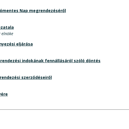
 Autómentes Nap megrendezéséről
ozatala
g elnöke
yezési eljárása
lrendezési indokának fennállásáról szóló döntés
srendezési szerződéseiről
vére