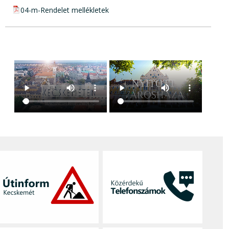
pdf csatolmány:
04-m-Rendelet mellékletek