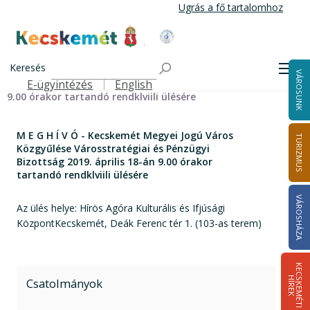
Ugrás
Ugrás a fő tartalomhoz
a
tartalomra
Kecskemét Város Honlapja
Címlap
M E G H Í V Ó - Kecskemét Megyei Jogú Város Közgyűlése
Keresés
Men
VÁROSUNK
Városstratégiai és Pénzügyi Bizottság 2019. április 18-án
E-ügyintézés
English
Felső navigáció
9.00 órakor tartandó rendklviili ülésére
M E G H Í V Ó - Kecskemét Megyei Jogú Város
TURIZMUS
Közgyűlése Városstratégiai és Pénzügyi
Bizottság 2019. április 18-án 9.00 órakor
tartandó rendklviili ülésére
VÁROSHÁZA
Az ülés helye: Hírös Agóra Kulturális és Ifjúsági
KözpontKecskemét, Deák Ferenc tér 1. (103-as terem)
K
E
C
S
K
E
M
É
T
I
Í
R
E
H
K
Csatolmányok