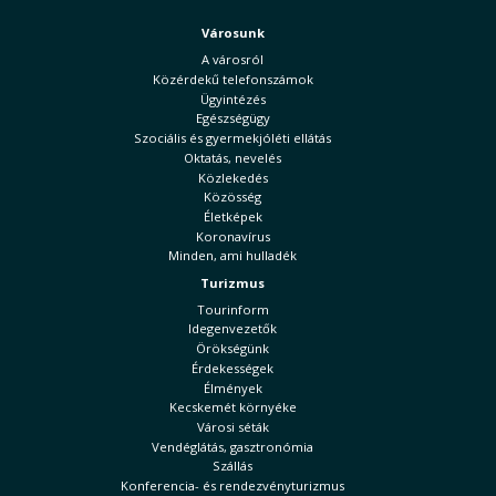
Városunk
A városról
Közérdekű telefonszámok
Ügyintézés
Egészségügy
Szociális és gyermekjóléti ellátás
Oktatás, nevelés
Közlekedés
Közösség
Életképek
Koronavírus
Minden, ami hulladék
Turizmus
Tourinform
Idegenvezetők
Örökségünk
Érdekességek
Élmények
Kecskemét környéke
Városi séták
Vendéglátás, gasztronómia
Szállás
Konferencia- és rendezvényturizmus