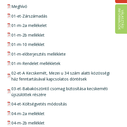
pdf csatolmány:
Meghívó
I
K
V
Á
L
A
S
Z
T
Á
S
I
N
F
O
R
M
Á
C
I
Ó
pdf csatolmány:
01-et-Zárszámadás
pdf csatolmány:
01-m-2a mellékelet
pdf csatolmány:
01-m-2b melléklet
pdf csatolmány:
01-m-10 melléklet
pdf csatolmány:
01-m-előterjesztés melléklete
pdf csatolmány:
01-m-Rendelet mellékletek
pdf csatolmány:
02-et-A Kecskemét, Mezei u 34 szám alatti közösségi
ház fenntartásával kapcsolatos döntések
pdf csatolmány:
03-et-Babaköszöntő csomag biztosítása kecskeméti
újszülöttek részére
pdf csatolmány:
04-et-Költségvetés módosítás
pdf csatolmány:
04-m-2a melléklet
pdf csatolmány:
04-m-2b melléklet