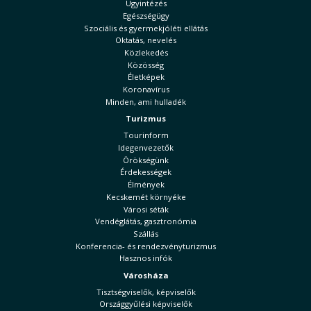
Ügyintézés
Egészségügy
Szociális és gyermekjóléti ellátás
Oktatás, nevelés
Közlekedés
Közösség
Életképek
Koronavírus
Minden, ami hulladék
Turizmus
Tourinform
Idegenvezetők
Örökségünk
Érdekességek
Élmények
Kecskemét környéke
Városi séták
Vendéglátás, gasztronómia
Szállás
Konferencia- és rendezvényturizmus
Hasznos infók
Városháza
Tisztségviselők, képviselők
Országgyűlési képviselők