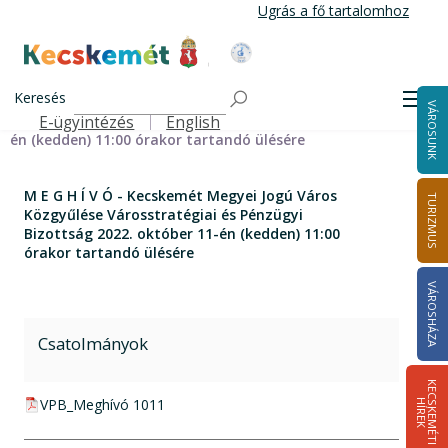
Ugrás
Ugrás a fő tartalomhoz
a
tartalomra
Kecskemét Város Honlapja
Címlap
M E G H Í V Ó - Kecskemét Megyei Jogú Város Közgyűlése
Keresés
Men
VÁROSUNK
Városstratégiai és Pénzügyi Bizottság 2022. október 11-
E-ügyintézés
English
Felső navigáció
én (kedden) 11:00 órakor tartandó ülésére
M E G H Í V Ó - Kecskemét Megyei Jogú Város
TURIZMUS
Közgyűlése Városstratégiai és Pénzügyi
Bizottság 2022. október 11-én (kedden) 11:00
órakor tartandó ülésére
VÁROSHÁZA
Csatolmányok
K
E
C
S
K
E
M
É
T
I
Í
R
E
pdf csatolmány:
VPB_Meghívó 1011
H
K