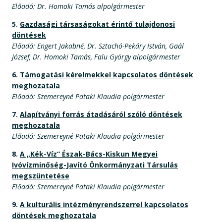
Előadó: Dr. Homoki Tamás alpolgármester
5.
Gazdasági társaságokat érintő tulajdonosi
döntések
Előadó: Engert Jakabné, Dr. Sztachó-Pekáry István, Gaál
József, Dr. Homoki Tamás, Falu György alpolgármester
6.
Támogatási kérelmekkel kapcsolatos döntések
meghozatala
Előadó: Szemereyné Pataki Klaudia polgármester
7.
Alapítványi forrás átadásáról szóló döntések
meghozatala
Előadó: Szemereyné Pataki Klaudia polgármester
8.
A „Kék-Víz” Észak-Bács-Kiskun Megyei
Ivóvízminőség-Javító Önkormányzati Társulás
megszüntetése
Előadó: Szemereyné Pataki Klaudia polgármester
9.
A kulturális intézményrendszerrel kapcsolatos
döntések meghozatala