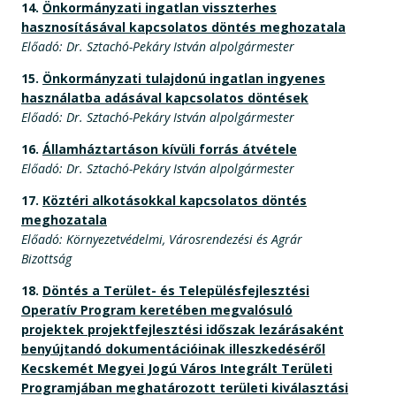
14.
Önkormányzati ingatlan visszterhes
hasznosításával kapcsolatos döntés meghozatala
Előadó: Dr. Sztachó-Pekáry István alpolgármester
15.
Önkormányzati tulajdonú ingatlan ingyenes
használatba adásával kapcsolatos döntések
Előadó: Dr. Sztachó-Pekáry István alpolgármester
16.
Államháztartáson kívüli forrás átvétele
Előadó: Dr. Sztachó-Pekáry István alpolgármester
17.
Köztéri alkotásokkal kapcsolatos döntés
meghozatala
Előadó: Környezetvédelmi, Városrendezési és Agrár
Bizottság
18.
Döntés a Terület- és Településfejlesztési
Operatív Program keretében megvalósuló
projektek projektfejlesztési időszak lezárásaként
benyújtandó dokumentációinak illeszkedéséről
Kecskemét Megyei Jogú Város Integrált Területi
Programjában meghatározott területi kiválasztási