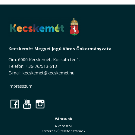
Kecskemét Megyei Jogú Város Önkormányzata
Cím: 6000 Kecskemét, Kossuth tér 1.
Telefon: +36-76/513-513
E-mail:
kecskemet@kecskemet.hu
Impresszum
Facebook
YouTube
Instagram
Városunk
A városról
Közérdekű telefonszámok