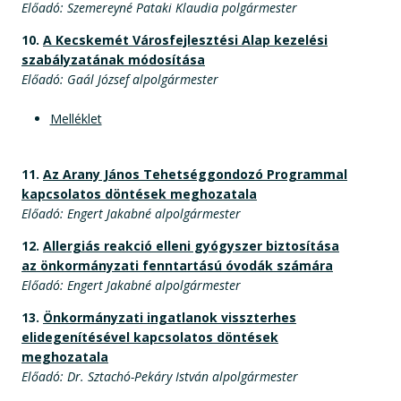
Előadó: Szemereyné Pataki Klaudia polgármester
10.
A Kecskemét Városfejlesztési Alap kezelési
szabályzatának módosítása
Előadó: Gaál József alpolgármester
Melléklet
11.
Az Arany János Tehetséggondozó Programmal
kapcsolatos döntések meghozatala
Előadó: Engert Jakabné alpolgármester
12.
Allergiás reakció elleni gyógyszer biztosítása
az önkormányzati fenntartású óvodák számára
Előadó: Engert Jakabné alpolgármester
13.
Önkormányzati ingatlanok visszterhes
elidegenítésével kapcsolatos döntések
meghozatala
Előadó: Dr. Sztachó-Pekáry István alpolgármester