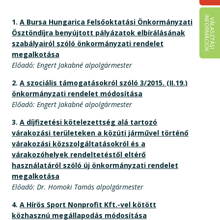
I
K
V
Á
L
A
S
Z
T
Á
S
I
N
F
O
R
M
Á
C
I
Ó
1.
A Bursa Hungarica Felsőoktatási Önkormányzati
Ösztöndíjra benyújtott pályázatok elbírálásának
szabályairól szóló önkormányzati rendelet
megalkotása
Előadó: Engert Jakabné alpolgármester
2.
A szociális támogatásokról szóló 3/2015. (II.19.)
önkormányzati rendelet módosítása
Előadó: Engert Jakabné alpolgármester
3.
A díjfizetési kötelezettség alá tartozó
várakozási területeken a közúti járművel történő
várakozási közszolgáltatásokról és a
várakozóhelyek rendeltetéstől eltérő
használatáról szóló új önkormányzati rendelet
megalkotása
Előadó: Dr. Homoki Tamás alpolgármester
4.
A Hírös Sport Nonprofit Kft.-vel kötött
közhasznú megállapodás módosítása