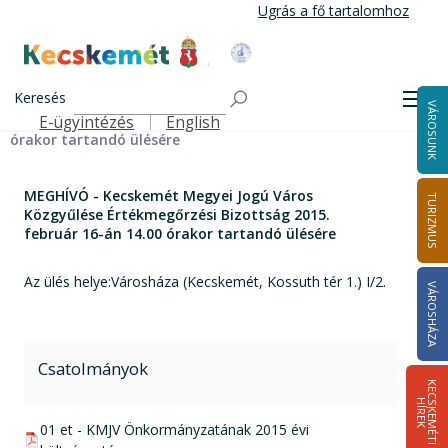
Ugrás
Ugrás a fő tartalomhoz
a
tartalomra
Kecskemét Város Honlapja
Címlap
MEGHÍVÓ - Kecskemét Megyei Jogú Város Közgyűlése
Keresés
Men
VÁROSUNK
Értékmegőrzési Bizottság 2015. február 16-án 14.00
E-ügyintézés
English
Felső navigáció
órakor tartandó ülésére
MEGHÍVÓ - Kecskemét Megyei Jogú Város
TURIZMUS
Közgyűlése Értékmegőrzési Bizottság 2015.
február 16-án 14.00 órakor tartandó ülésére
Az ülés helye:Városháza (Kecskemét, Kossuth tér 1.) I/2.
VÁROSHÁZA
Csatolmányok
K
E
C
S
K
E
M
É
T
I
Í
R
E
H
K
pdf csatolmány:
01 et - KMJV Önkormányzatának 2015 évi