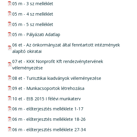
pdf csatolmány:
05 m - 3 sz melléklet
pdf csatolmány:
05 m - 4 sz melléklet
pdf csatolmány:
05 m - 5 sz melléklet
pdf csatolmány:
05 m - Pályázati Adatlap
pdf csatolmány:
06 et - Az önkormányzat által fenntartott intézmények
alapító okiratai
pdf csatolmány:
07 et - KKK Nonprofit Kft rendezvénytervének
véleményezése
pdf csatolmány:
08 et - Turisztikai kiadványok véleményezése
pdf csatolmány:
09 et - Munkacsoportok létrehozása
pdf csatolmány:
10 et - EtB 2015 I félévi munkaterv
pdf csatolmány:
06 m - előterjesztés melléklete 1-17
pdf csatolmány:
06 m - előterjesztés melléklete 18-26
pdf csatolmány:
06 m - előterjesztés melléklete 27-34