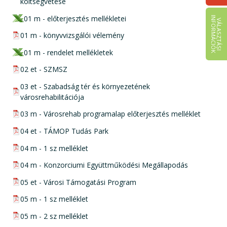
költségvetése
xls csatolmány:
01 m - előterjesztés mellékletei
I
K
V
Á
L
A
S
Z
T
Á
S
I
N
F
O
R
M
Á
C
I
Ó
pdf csatolmány:
01 m - könyvvizsgálói vélemény
xls csatolmány:
01 m - rendelet mellékletek
pdf csatolmány:
02 et - SZMSZ
pdf csatolmány:
03 et - Szabadság tér és környezetének
városrehabilitációja
pdf csatolmány:
03 m - Városrehab programalap előterjesztés melléklet
pdf csatolmány:
04 et - TÁMOP Tudás Park
pdf csatolmány:
04 m - 1 sz melléklet
pdf csatolmány:
04 m - Konzorciumi Együttműködési Megállapodás
pdf csatolmány:
05 et - Városi Támogatási Program
pdf csatolmány:
05 m - 1 sz melléklet
pdf csatolmány:
05 m - 2 sz melléklet