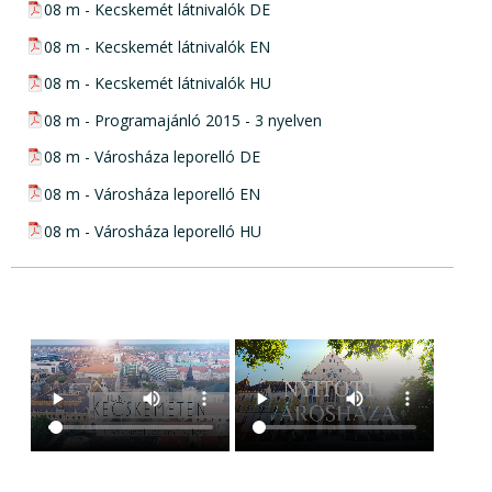
pdf csatolmány:
08 m - Kecskemét látnivalók DE
pdf csatolmány:
08 m - Kecskemét látnivalók EN
pdf csatolmány:
08 m - Kecskemét látnivalók HU
pdf csatolmány:
08 m - Programajánló 2015 - 3 nyelven
pdf csatolmány:
08 m - Városháza leporelló DE
pdf csatolmány:
08 m - Városháza leporelló EN
pdf csatolmány:
08 m - Városháza leporelló HU