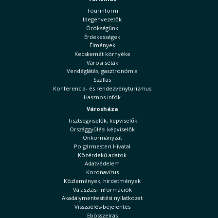
Tourinform
Idegenvezetők
Örökségünk
Érdekességek
Élmények
Kecskemét környéke
Városi séták
Vendéglátás, gasztronómia
Szállás
Konferencia- és rendezvényturizmus
Hasznos infók
Városháza
Tisztségviselők, képviselők
Országgyűlési képviselők
Önkormányzat
Polgármesteri Hivatal
Közérdekű adatok
Adatvédelem
Koronavírus
Közlemények, hirdetmények
Választási információk
Akadálymentesítési nyilatkozat
Visszaélés-bejelentés
Ebösszeírás