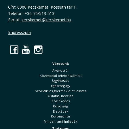
Cím: 6000 Kecskemét, Kossuth tér 1.
Telefon: +36-76/513-513
E-mail:
kecskemet@kecskemet.hu
Impresszum
Facebook
YouTube
Instagram
Városunk
A városról
Közérdekű telefonszámok
Ügyintézés
Egészségügy
Szociális és gyermekjóléti ellátás
Oktatás, nevelés
Közlekedés
Közösség
Életképek
Koronavírus
Minden, ami hulladék
Turizmus