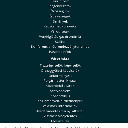
Tourinform
Idegenvezetők
Örökségünk
Érdekességek
Élmények
Kecskemét környéke
Városi séták
Vendéglátás, gasztronómia
Szállás
Konferencia- és rendezvényturizmus
Hasznos infók
Városháza
Tisztségviselők, képviselők
Országgyűlési képviselők
Önkormányzat
Polgármesteri Hivatal
Közérdekű adatok
Adatvédelem
Koronavírus
Közlemények, hirdetmények
Választási információk
Akadálymentesítési nyilatkozat
Visszaélés-bejelentés
Ebösszeírás
Kecskeméti Hírek