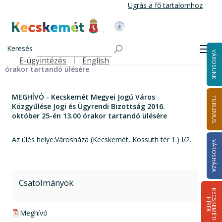
Ugrás
Ugrás a fő tartalomhoz
a
tartalomra
Kecskemét Város Honlapja
Címlap
MEGHÍVÓ - Kecskemét Megyei Jogú Város Közgyűlése
Keresés
Men
VÁROSUNK
Jogi és Ügyrendi Bizottság 2016. október 25-én 13.00
E-ügyintézés
English
Felső navigáció
órakor tartandó ülésére
MEGHÍVÓ - Kecskemét Megyei Jogú Város
TURIZMUS
Közgyűlése Jogi és Ügyrendi Bizottság 2016.
október 25-én 13.00 órakor tartandó ülésére
Az ülés helye:Városháza (Kecskemét, Kossuth tér 1.) I/2.
VÁROSHÁZA
Csatolmányok
K
E
C
S
K
E
M
É
T
I
Í
R
E
H
K
pdf csatolmány:
Meghívó