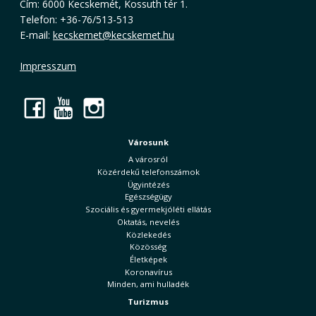
Cím: 6000 Kecskemét, Kossuth tér 1.
Telefon: +36-76/513-513
E-mail:
kecskemet@kecskemet.hu
Impresszum
Facebook
YouTube
Instagram
Városunk
A városról
Közérdekű telefonszámok
Ügyintézés
Egészségügy
Szociális és gyermekjóléti ellátás
Oktatás, nevelés
Közlekedés
Közösség
Életképek
Koronavírus
Minden, ami hulladék
Turizmus