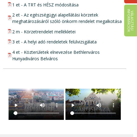
pdf csatolmány:
1 et - A TRT és HÉSZ módosítása
I
K
V
Á
L
A
S
Z
T
Á
S
I
N
F
O
R
M
Á
C
I
Ó
pdf csatolmány:
2 et - Az egészségügyi alapellátási körzetek
meghatározásáról szóló önkorm rendelet megalkotása
pdf csatolmány:
2 m - Körzetrendelet mellékletei
pdf csatolmány:
3 et - A helyi adó rendeletek felülvizsgálata
pdf csatolmány:
4 et - Közterületek elnevezése Bethlenváros
Hunyadiváros Belváros