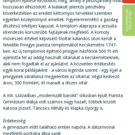
templom építése kezdődött meg, amely a pestisjárvány miatt
hosszasan elhúzódott. A kialakult jelentős pénzhiány
I
K
következtében az eredeti kéttornyos tervekkel szemben
V
Á
L
A
S
Z
T
Á
S
I
N
F
O
R
M
Á
C
I
Ó
egyetlen középtornyot emeltek. Figyelemreméltó a gazdag
díszítésű erkélyes kapuzat. A templom alaprajza a jezsuita
elrendezés korszerűbb fajtájának megfelelő. A komoly
művészeti értéket képviselő főoltár kalandos úton került a
felvidéki Privigye piarista templomából Kecskemétre 1747-
ben. Az új templomot építtető privigyei házfőnök 500 Ft-ért
ajánlotta fel az addig használt oltárukat a kecskemétieknek,
akik nem fogadták el az ajánlatot. A közvetlen értékesítés
egyik korai példájaként - a városi legenda szerint - egy éjjel a
privigyeiek váratlanul megjelentek az oltárral. Végül kedvező
áron, 300 forintért, itt maradt a díszes oltár.
A XIX. században „modernizált barokk” stílusban épült Piarista
Gimnázium diákja volt számos nagy hazafi, többek között
Katona József, Táncsics Mihály és Klapka György is.
Érdekesség:
A gimnázium előtt található ember napóra. A dátumvonal
megfelelő pontjára állva saját