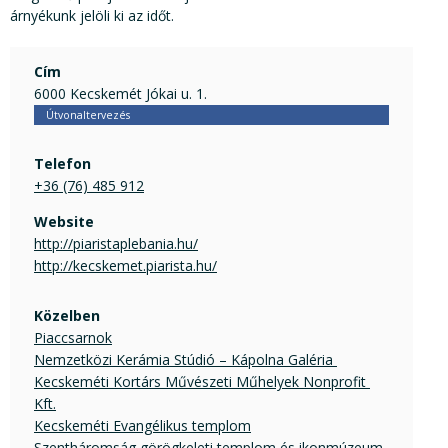
árnyékunk jelöli ki az időt.
Cím
6000 Kecskemét Jókai u. 1.
Útvonaltervezés
Telefon
+36 (76) 485 912
Website
http://piaristaplebania.hu/
http://kecskemet.piarista.hu/
Közelben
Piaccsarnok
Nemzetközi Kerámia Stúdió – Kápolna Galéria 
Kecskeméti Kortárs Művészeti Műhelyek Nonprofit 
Kft.
Kecskeméti Evangélikus templom
Szentháromság görögkeleti templom és ikonmúzeum