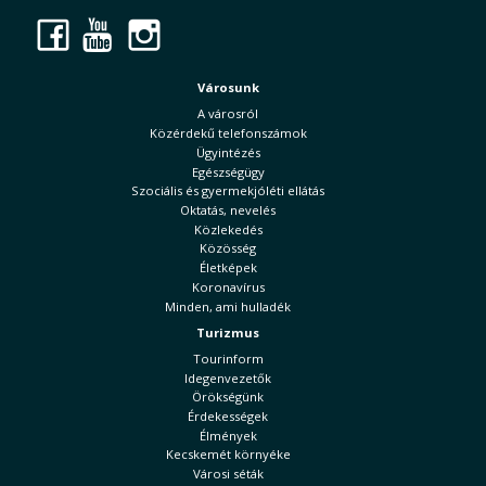
Facebook
YouTube
Instagram
Városunk
A városról
Közérdekű telefonszámok
Ügyintézés
Egészségügy
Szociális és gyermekjóléti ellátás
Oktatás, nevelés
Közlekedés
Közösség
Életképek
Koronavírus
Minden, ami hulladék
Turizmus
Tourinform
Idegenvezetők
Örökségünk
Érdekességek
Élmények
Kecskemét környéke
Városi séták