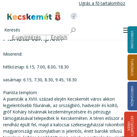
Ugrás
Ugrás a fő tartalomhoz
a
tartalomra
Kecskemét Város Honlapja
Piarista templom
Címlap
Keresés
Men
VÁROSUNK
Piarista templom
E-ügyintézés
English
Felső navigáció
Miserend:
TURIZMUS
hétköznap: 6.15, 7.00, 8.00, 18.30
vasárnap: 6.15, 7.30, 8.30, 9.45, 18.30
VÁROSHÁZA
Piarista templom
A piaristák a XVIII. század elején Kecskemét város akkori
legjelentősebb főurának, az országbíró, hadvezér és költő,
gróf Koháry Istvánnak kezdeményezésére és pénzügyi
támogatásával telepedtek le Kecskeméten. A téren először a
K
E
C
S
K
E
M
É
T
I
Í
R
E
H
K
rendház épült fel, majd a kalocsai székesegyházzal rokonított,
magyarországi viszonylatban is jelentős, érett barokk stílusú