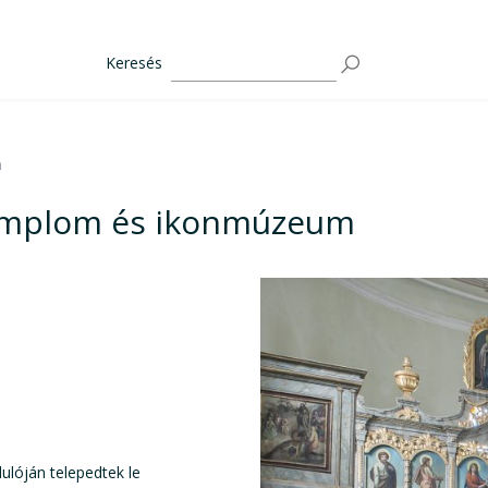
Keresés
m
templom és ikonmúzeum
dulóján telepedtek le