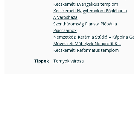
Kecskeméti Evangélikus templom
Kecskeméti Nagytemplom Főplébánia
A Városháza
Szentháromság Piarista Plébánia
Piaccsarnok
Nemzetközi Kerámia Stúdió – Kápolna Gal
Művészeti Műhelyek Nonprofit Kft.
Kecskeméti Református templom
Tippek
Tornyok városa