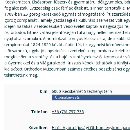
Kecskeméten. Elsősorban fűszer- és gyarmatáru, déligyümölcs, bőr
foglalkoztak. Évtizedekig csak férfiak éltek itt, s innen tartották e
1708-ban 26 görög kereskedő egymás támogatásáról írt szerződése
görög compániát”, amely gazdasági és kulturális szervezet volt e
idején hazafias viselkedésükért védőlevelet kaptak a nagyságos f
ősi ortodox hithez vallási jelentőségén túl a nagy hellén nemzette
nyújtotta számukra. A homlokzati tornyos klasszicista, de inkább k
templomukat 1824-1829 között építették fel egy helyi kőművesmest
előcsarnokú, egyhajós apszidiális szentélyű templomban a keleti 
megfelelően a szentélyt és a hajót szentélyrekesztő, ikonosztáz vá
a Gyermekkel és a Világuralkodó Krisztus képek láthatóak a Királyi 
kialakított Orthodox Múzeumban számos értékes posztbizánci eg
tekinthetünk meg.
Cím
6000 Kecskemét Széchenyi tér 9.
Útvonaltervezés
Telefon
+36 (76) 737-735
Közelben
Hírös Agóra Ifjúsági Otthon, egykori Ipar