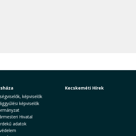
osháza
Kecskeméti Hírek
ségviselők, képviselők
ággyűlési képviselők
rmányzat
ármesteri Hivatal
rdekű adatok
védelem