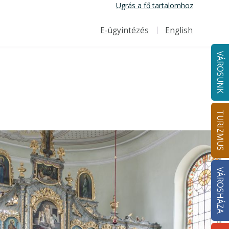
Ugrás a fő tartalomhoz
E-ügyintézés
English
Felső navigáció
VÁROSUNK
TURIZMUS
VÁROSHÁZA