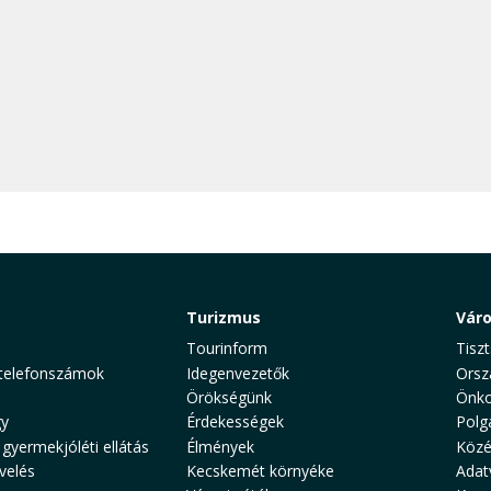
Turizmus
Vár
Tourinform
Tiszt
telefonszámok
Idegenvezetők
Orsz
Örökségünk
Önko
y
Érdekességek
Polg
 gyermekjóléti ellátás
Élmények
Közé
velés
Kecskemét környéke
Adat