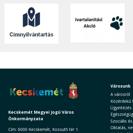
Városunk
A városról
Közérdekű 
Ügyintézés
Kecskemét Megyei Jogú Város
Egészségüg
Önkormányzata
Szociális és
Oktatás, ne
Cím: 6000 Kecskemét, Kossuth tér 1.