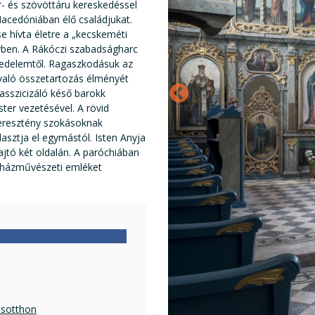
- és szövöttáru kereskedéssel
l Macedóniában élő családjukat.
 hívta életre a „kecskeméti
gyben. A Rákóczi szabadságharc
ejedelemtől. Ragaszkodásuk az
l való összetartozás élményét
lasszicizáló késő barokk
er vezetésével. A rövid
keresztény szokásoknak
lasztja el egymástól. Isten Anyja
ajtó két oldalán. A paróchiában
yházművészeti emléket
osotthon