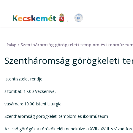
Ugrás
a
tartalomra
Kecskemét Város Honlapja
Szentháromság görögkeleti templom és ikonmúzeu
Címlap
Szentháromság görögkeleti 
Istentisztelet rendje:
szombat: 17.00 Vecsernye,
vasárnap: 10.00 Isteni Liturgia
Szentháromság görögkeleti templom és ikonmúzeum
Az első görögök a törökök elől menekülve a XVII.- XVIII. század for