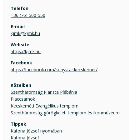
Telefon
+36 (76) 500-550
E-mail
kjmk@kjmk.hu
Website
https://kjmk.hu
Facebook
https://facebook.com/konyvtar.kecskemet/
Közelben
Szentháromság Piarista Plébánia
Piaccsarnok
Kecskeméti Evangélikus templom
Szentháromság görögkeleti templom és ikonmúzeum
Tippek
Katona József nyomában 
Katona József