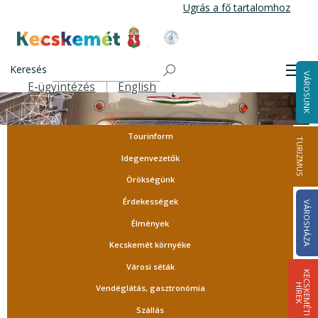
Ugrás
Ugrás a fő tartalomhoz
a
tartalomra
Kecskemét Város Honlapja
Keresés
Men
VÁROSUNK
E-ügyintézés
English
Felső navigáció
Tourinform
TURIZMUS
Idegenvezetők
Örökségünk
Érdekességek
VÁROSHÁZA
Élmények
Kecskemét környéke
Városi séták
K
E
C
S
K
E
M
É
T
I
Í
R
E
H
K
Vendéglátás, gasztronómia
Szállás