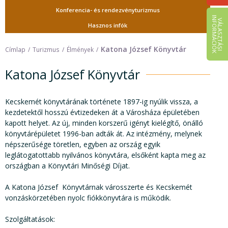
Konferencia- és rendezvényturizmus
I
K
V
Á
L
A
S
Z
T
Á
S
I
N
F
O
R
M
Á
C
I
Ó
Hasznos infók
Katona József Könyvtár
Címlap
Turizmus
Élmények
Katona József Könyvtár
Kecskemét könyvtárának története 1897-ig nyúlik vissza, a
kezdetektől hosszú évtizedeken át a Városháza épületében
kapott helyet. Az új, minden korszerű igényt kielégítő, önálló
könyvtárépületet 1996-ban adták át. Az intézmény, melynek
népszerűsége töretlen, egyben az ország egyik
leglátogatottabb nyilvános könyvtára, elsőként kapta meg az
országban a Könyvtári Minőségi Díjat.
A Katona József Könyvtárnak városszerte és Kecskemét
vonzáskörzetében nyolc fiókkönyvtára is működik.
Szolgáltatások: