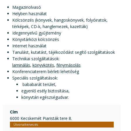
Magazinolvasó
Helyben használat
Kölcsönzés (könyvek, hangoskönyvek, folyóiratok,
térképek, CD-k, hanglemezek, kazetták)
Idegennyelvű gyűjtemény
Könyvtárközi kölcsönzés
Internet használat
Tanulást, kutatást, tájékozódást segítő szolgáltatások
Technikai szolgáltatások:
laminálás
,
könyvkötés
,
fénymásolás
Konferenciaterem bérleti lehetőség
Speciális szolgáltatások:
bababarát terület,
egyenlő esély biztosítása,
könyvtári egészségudvar.
Cím
6000 Kecskemét Piaristák tere 8.
Útvonaltervezés