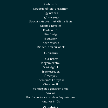
A városról
Közérdekű telefonszámok
Ügyintézés
Egészségügy
Szociális és gyermekjóléti ellátás
Oktatás, nevelés
Közlekedés
Közösség
Életképek
Koronavírus
Minden, ami hulladék
Turizmus
Tourinform
Idegenvezetők
Örökségünk
Érdekességek
Élmények
Kecskemét környéke
Városi séták
Vendéglátás, gasztronómia
Szállás
Konferencia- és rendezvényturizmus
Hasznos infók
Városháza