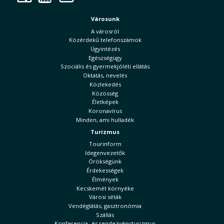
Városunk
A városról
Közérdekű telefonszámok
Ügyintézés
Egészségügy
Szociális és gyermekjóléti ellátás
Oktatás, nevelés
Közlekedés
Közösség
Életképek
Koronavírus
Minden, ami hulladék
Turizmus
Tourinform
Idegenvezetők
Örökségünk
Érdekességek
Élmények
Kecskemét környéke
Városi séták
Vendéglátás, gasztronómia
Szállás
Konferencia- és rendezvényturizmus