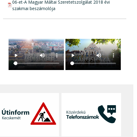
pdf csatolmány:
06-et-A Magyar Máltai Szeretetszolgálat 2018 évi
szakmai beszámolója