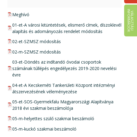
I
K
V
Á
L
A
S
Z
T
Á
S
I
N
F
O
R
M
Á
C
I
Ó
pdf csatolmány:
Meghívó
pdf csatolmány:
01-et-A városi kitüntetések, elismerő címek, díszoklevél
alapítás és adományozás rendelet módosítás
pdf csatolmány:
02-et-SZMSZ módosítás
pdf csatolmány:
02-m-SZMSZ módosítás
pdf csatolmány:
03-et-Döndés az indítandó óvodai csoportok
számának túllépés engedélyezés 2019-2020 nevelési
évre
pdf csatolmány:
04-et-A Kecskeméti Tankerületi Központ intézményi
átszervezésének véleményezése
pdf csatolmány:
05-et-SOS-Gyermekfalu Magyarországi Alapítványa
2018 évi szakmai beszámolója
pdf csatolmány:
05-m-helyettes szülő szakmai beszámoló
pdf csatolmány:
05-m-kuckó szakmai beszámoló