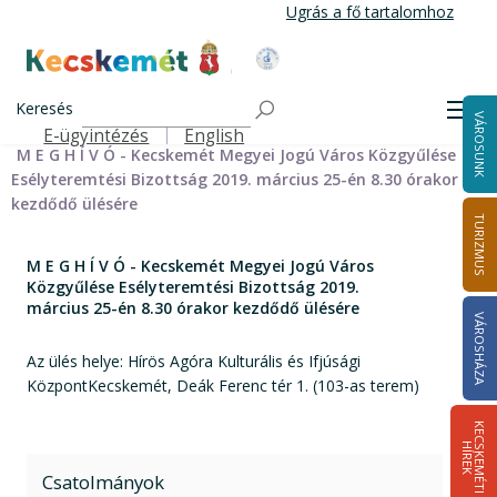
Ugrás
Ugrás a fő tartalomhoz
a
tartalomra
Kecskemét Város Honlapja
Címlap
Városháza
Önkormányzat
Bizottságok
Keresés
Bizottságok 2014-2024
Esélyteremtési Bizottság 2014-2024
Men
VÁROSUNK
Esélyteremtési Bizottság meghívói 2014-2019
E-ügyintézés
English
Felső navigáció
M E G H Í V Ó - Kecskemét Megyei Jogú Város Közgyűlése
Esélyteremtési Bizottság 2019. március 25-én 8.30 órakor
kezdődő ülésére
TURIZMUS
M E G H Í V Ó - Kecskemét Megyei Jogú Város
Közgyűlése Esélyteremtési Bizottság 2019.
március 25-én 8.30 órakor kezdődő ülésére
VÁROSHÁZA
Az ülés helye: Hírös Agóra Kulturális és Ifjúsági
KözpontKecskemét, Deák Ferenc tér 1. (103-as terem)
K
E
C
S
K
E
M
É
T
I
Í
R
E
H
K
Csatolmányok