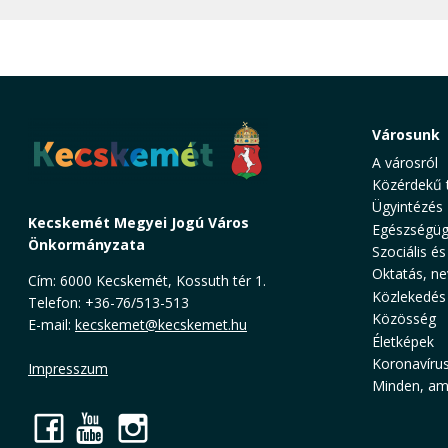
Városunk
A városról
Közérdekű 
Ügyintézés
Kecskemét Megyei Jogú Város
Egészségüg
Önkormányzata
Szociális és
Oktatás, ne
Cím: 6000 Kecskemét, Kossuth tér 1.
Közlekedés
Telefon: +36-76/513-513
Közösség
E-mail:
kecskemet@kecskemet.hu
Életképek
Koronavíru
Impresszum
Minden, ami
Facebook
YouTube
Instagram