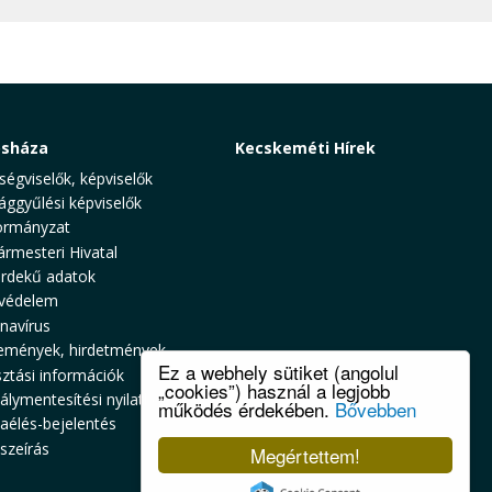
osháza
Kecskeméti Hírek
ségviselők, képviselők
ággyűlési képviselők
rmányzat
ármesteri Hivatal
rdekű adatok
védelem
navírus
emények, hirdetmények
Ez a webhely sütiket (angolul
sztási információk
„cookies”) használ a legjobb
álymentesítési nyilatkozat
működés érdekében.
Bővebben
zaélés-bejelentés
szeírás
Megértettem!