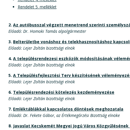
Rendelet 5. melléklet
2.
Az autóbusszal végzett menetrend szerinti személyszá
Előadó: Dr. Homoki Tamás alpolgármester
3.
Belterületbe vonáshoz és telekhasznosításhoz kapcsol
Előadó: Lejer Zoltán bizottsági elnök
4.
A településrendezesi eszközök módosításának vélemén
Előadó: Lejer Zoltán bizottsági elnök
5.
A Településfejlesztési Terv készítésének véleményezés
Előadó: Lejer Zoltán bizottsági elnök
6.
Településrendezési kötelezés kezdeményezése
Előadó: Lejer Zoltán bizottsági elnök
7.
Emléktáblákkal kapcsolatos döntések meghozatala
Előadó: Dr. Fekete Gábor, az Értékmegőrzési Bizottság elnöke
8.
Javaslat Kecskemét Megyei Jogú Város Közgyűlésének 2