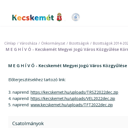
Ugrás
a
tartalomra
Kecskemét Város Honlapja
Címlap
Városháza
Önkormányzat
Bizottságok
Bizottságok 2014-20
M E G H Í V Ó - Kecskemét Megyei Jogú Város Közgyűlése Kör
M E G H Í V Ó - Kecskemét Megyei Jogú Város Közgyűlése
Előterjesztésekhez tartozó link:
3. napirend:
https://kecskemet.hu/uploads/TRSZ2022dec.zip
4. napirend:
https://kecskemet.hu/uploads/VEL2022dec.zip
5. napirend:
www.kecskemet.hu/uploads/TFT2022dec.zip
Csatolmányok