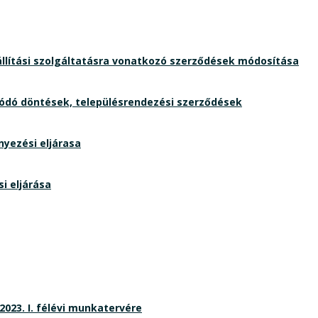
llítási szolgáltatásra vonatkozó szerződések módosítása
ódó döntések, településrendezési szerződések
yezési eljárasa
i eljárása
023. I. félévi munkatervére