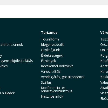
Turizmus
Vár
Tourinform
Tiszt
telefonszámok
Idegenvezetők
Orsz
Örökségünk
Önko
y
Érdekességek
Polg
 gyermekjóléti ellátás
Élmények
Közé
velés
Kecskemét környéke
Adat
Városi séták
Koro
Vendéglátás, gasztronómia
Közl
Szállás
Vála
s
Konferencia- és
Akad
rendezvényturizmus
 hulladék
Viss
Hasznos infók
Ebös