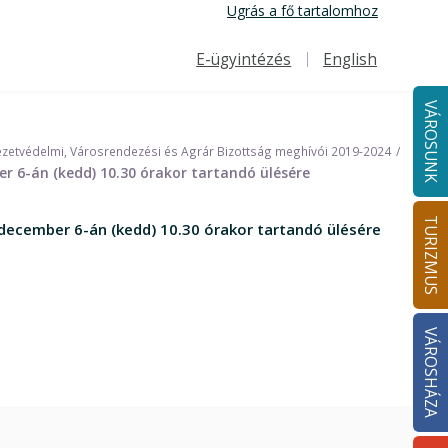
Ugrás a fő tartalomhoz
E-ügyintézés
English
Felső navigáció
VÁROSUNK
zetvédelmi, Városrendezési és Agrár Bizottság meghívói 2019-2024
r 6-án (kedd) 10.30 órakor tartandó ülésére
TURIZMUS
december 6-án (kedd) 10.30 órakor tartandó ülésére
VÁROSHÁZA