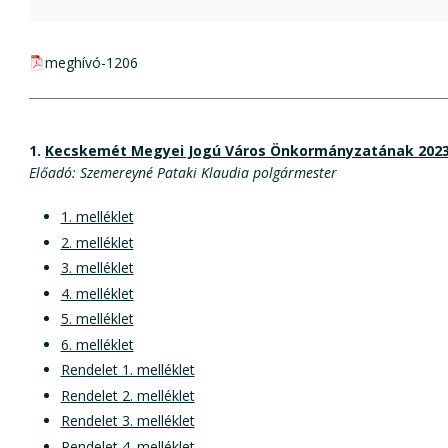
pdf csatolmány:
meghívó-1206
1.
Kecskemét Megyei Jogú Város Önkormányzatának 2023.
Előadó: Szemereyné Pataki Klaudia polgármester
1. melléklet
2. melléklet
3. melléklet
4. melléklet
5. melléklet
6. melléklet
Rendelet 1. melléklet
Rendelet 2. melléklet
Rendelet 3. melléklet
Rendelet 4. melléklet