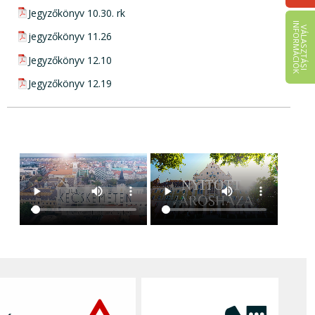
pdf csatolmány:
Jegyzőkönyv 10.30. rk
I
K
V
Á
L
A
S
Z
T
Á
S
I
N
F
O
R
M
Á
C
I
Ó
pdf csatolmány:
jegyzőkönyv 11.26
pdf csatolmány:
Jegyzőkönyv 12.10
pdf csatolmány:
Jegyzőkönyv 12.19