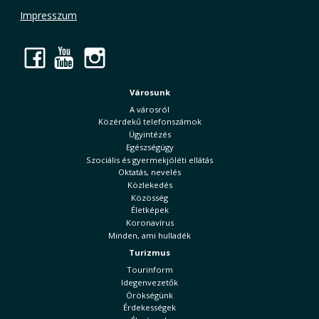
Impresszum
Facebook
YouTube
Instagram
Városunk
A városról
Közérdekű telefonszámok
Ügyintézés
Egészségügy
Szociális és gyermekjóléti ellátás
Oktatás, nevelés
Közlekedés
Közösség
Életképek
Koronavírus
Minden, ami hulladék
Turizmus
Tourinform
Idegenvezetők
Örökségünk
Érdekességek