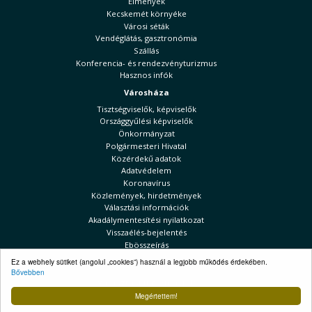
Élmények
Kecskemét környéke
Városi séták
Vendéglátás, gasztronómia
Szállás
Konferencia- és rendezvényturizmus
Hasznos infók
Városháza
Tisztségviselők, képviselők
Országgyűlési képviselők
Önkormányzat
Polgármesteri Hivatal
Közérdekű adatok
Adatvédelem
Koronavírus
Közlemények, hirdetmények
Választási információk
Akadálymentesítési nyilatkozat
Visszaélés-bejelentés
Ebösszeírás
Kecskeméti Hírek
Ez a webhely sütiket (angolul „cookies”) használ a legjobb működés érdekében.
Bővebben
Választási információk
Megértettem!