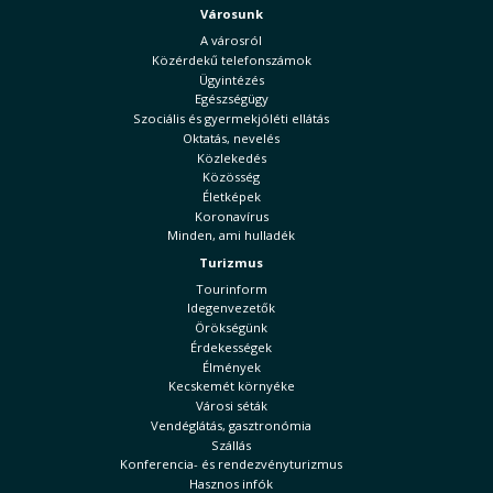
Városunk
A városról
Közérdekű telefonszámok
Ügyintézés
Egészségügy
Szociális és gyermekjóléti ellátás
Oktatás, nevelés
Közlekedés
Közösség
Életképek
Koronavírus
Minden, ami hulladék
Turizmus
Tourinform
Idegenvezetők
Örökségünk
Érdekességek
Élmények
Kecskemét környéke
Városi séták
Vendéglátás, gasztronómia
Szállás
Konferencia- és rendezvényturizmus
Hasznos infók