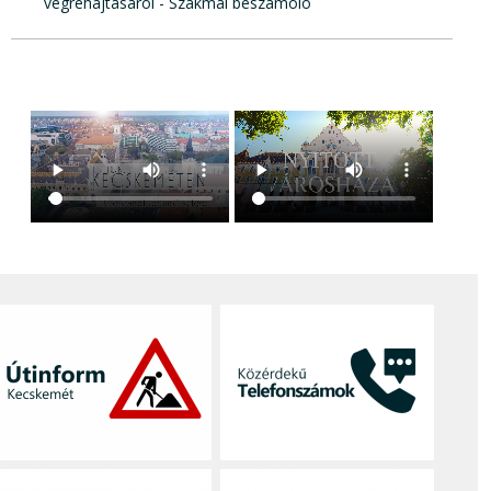
végrehajtásáról - Szakmai beszámoló