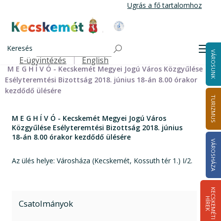
Ugrás
Ugrás a fő tartalomhoz
a
tartalomra
Kecskemét Város Honlapja
Címlap
Városháza
Önkormányzat
Bizottságok
Keresés
Bizottságok 2014-2024
Esélyteremtési Bizottság 2014-2024
Men
VÁROSUNK
Esélyteremtési Bizottság meghívói 2014-2019
E-ügyintézés
English
Felső navigáció
M E G H Í V Ó - Kecskemét Megyei Jogú Város Közgyűlése
Esélyteremtési Bizottság 2018. június 18-án 8.00 órakor
kezdődő ülésére
TURIZMUS
M E G H Í V Ó - Kecskemét Megyei Jogú Város
Közgyűlése Esélyteremtési Bizottság 2018. június
18-án 8.00 órakor kezdődő ülésére
VÁROSHÁZA
Az ülés helye: Városháza (Kecskemét, Kossuth tér 1.) I/2.
K
E
C
S
K
E
M
É
T
I
Í
R
E
H
K
Csatolmányok