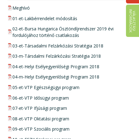
pdf csatolmány:
Meghívó
I
K
V
Á
L
A
S
Z
T
Á
S
I
N
F
O
R
M
Á
C
I
Ó
pdf csatolmány:
01-et-Lakbérrendelet módosítás
pdf csatolmány:
02-et-Bursa Hungarica Ösztöndíjrendszer 2019 évi
fordulójához történő csatlakozás
pdf csatolmány:
03-et-Társadalmi Felzárkózási Stratégia 2018
pdf csatolmány:
03-m-Társdalmi Felzárkózási Stratégia 2018
pdf csatolmány:
04-et-Helyi Esélyegyenlőségi Program 2018
pdf csatolmány:
04-m-Helyi Esélyegyenlőségi Program 2018
pdf csatolmány:
05-et-VTP Egészségügyi program
pdf csatolmány:
06-et-VTP Idősügyi program
pdf csatolmány:
07-et-VTP Ifjúsági program
pdf csatolmány:
08-et-VTP Oktatási program
pdf csatolmány:
09-et-VTP Szociális program