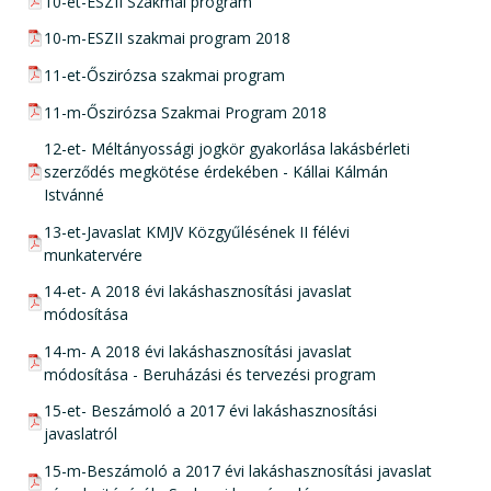
pdf csatolmány:
10-et-ESZII Szakmai program
pdf csatolmány:
10-m-ESZII szakmai program 2018
pdf csatolmány:
11-et-Őszirózsa szakmai program
pdf csatolmány:
11-m-Őszirózsa Szakmai Program 2018
pdf csatolmány:
12-et- Méltányossági jogkör gyakorlása lakásbérleti
szerződés megkötése érdekében - Kállai Kálmán
Istvánné
pdf csatolmány:
13-et-Javaslat KMJV Közgyűlésének II félévi
munkatervére
pdf csatolmány:
14-et- A 2018 évi lakáshasznosítási javaslat
módosítása
pdf csatolmány:
14-m- A 2018 évi lakáshasznosítási javaslat
módosítása - Beruházási és tervezési program
pdf csatolmány:
15-et- Beszámoló a 2017 évi lakáshasznosítási
javaslatról
pdf csatolmány:
15-m-Beszámoló a 2017 évi lakáshasznosítási javaslat