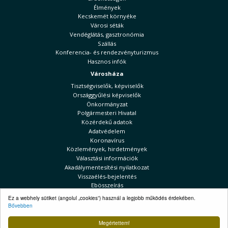
Élmények
Kecskemét környéke
Városi séták
Vendéglátás, gasztronómia
Szállás
Konferencia- és rendezvényturizmus
Hasznos infók
Városháza
Tisztségviselők, képviselők
Országgyűlési képviselők
Önkormányzat
Polgármesteri Hivatal
Közérdekű adatok
Adatvédelem
Koronavírus
Közlemények, hirdetmények
Választási információk
Akadálymentesítési nyilatkozat
Visszaélés-bejelentés
Ebösszeírás
Kecskeméti Hírek
Ez a webhely sütiket (angolul „cookies”) használ a legjobb működés érdekében.
Bővebben
Választási információk
Megértettem!