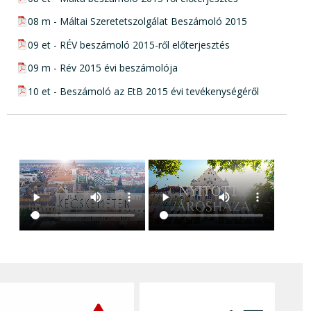
pdf csatolmány:
08 m - Máltai Szeretetszolgálat Beszámoló 2015
pdf csatolmány:
09 et - RÉV beszámoló 2015-ről előterjesztés
pdf csatolmány:
09 m - Rév 2015 évi beszámolója
pdf csatolmány:
10 et - Beszámoló az EtB 2015 évi tevékenységéről