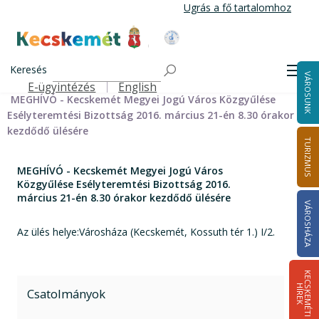
Ugrás
Ugrás a fő tartalomhoz
a
tartalomra
Kecskemét Város Honlapja
Címlap
Városháza
Önkormányzat
Bizottságok
Keresés
Bizottságok 2014-2024
Esélyteremtési Bizottság 2014-2024
Men
VÁROSUNK
Esélyteremtési Bizottság meghívói 2014-2019
E-ügyintézés
English
Felső navigáció
MEGHÍVÓ - Kecskemét Megyei Jogú Város Közgyűlése
Esélyteremtési Bizottság 2016. március 21-én 8.30 órakor
kezdődő ülésére
TURIZMUS
MEGHÍVÓ - Kecskemét Megyei Jogú Város
Közgyűlése Esélyteremtési Bizottság 2016.
március 21-én 8.30 órakor kezdődő ülésére
VÁROSHÁZA
Az ülés helye:Városháza (Kecskemét, Kossuth tér 1.) I/2.
K
E
C
S
K
E
M
É
T
I
Í
R
E
H
K
Csatolmányok