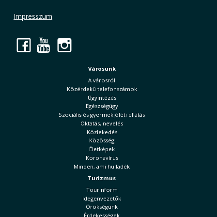
Impresszum
Facebook
YouTube
Instagram
Városunk
A városról
Közérdekű telefonszámok
Ügyintézés
Egészségügy
Szociális és gyermekjóléti ellátás
Oktatás, nevelés
Közlekedés
Közösség
Életképek
Koronavírus
Minden, ami hulladék
Turizmus
Tourinform
Idegenvezetők
Örökségünk
Érdekességek