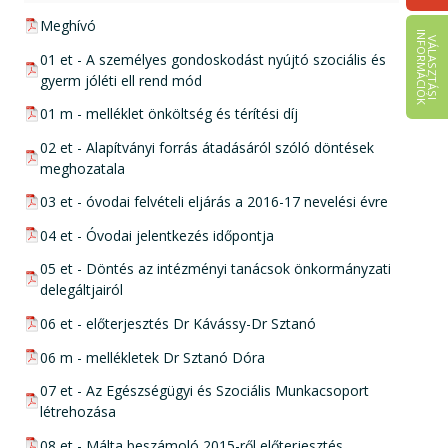
pdf csatolmány:
Meghívó
I
K
V
Á
L
A
S
Z
T
Á
S
I
N
F
O
R
M
Á
C
I
Ó
pdf csatolmány:
01 et - A személyes gondoskodást nyújtó szociális és
gyerm jóléti ell rend mód
pdf csatolmány:
01 m - melléklet önköltség és térítési díj
pdf csatolmány:
02 et - Alapítványi forrás átadásáról szóló döntések
meghozatala
pdf csatolmány:
03 et - óvodai felvételi eljárás a 2016-17 nevelési évre
pdf csatolmány:
04 et - Óvodai jelentkezés időpontja
pdf csatolmány:
05 et - Döntés az intézményi tanácsok önkormányzati
delegáltjairól
pdf csatolmány:
06 et - előterjesztés Dr Kávássy-Dr Sztanó
pdf csatolmány:
06 m - mellékletek Dr Sztanó Dóra
pdf csatolmány:
07 et - Az Egészségügyi és Szociális Munkacsoport
létrehozása
pdf csatolmány:
08 et - Málta beszámoló 2015-ről előterjesztés