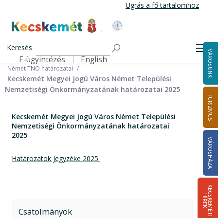
Ugrás
Ugrás a fő tartalomhoz
a
tartalomra
Kecskemét Város Honlapja
Címlap
Városháza
Önkormányzat
Keresés
Nemzetiségi Önkormányzatok
Men
VÁROSUNK
Német Települési Nemzetiségi Önkormányzat
E-ügyintézés
English
Felső navigáció
Német TNÖ határozatai
Kecskemét Megyei Jogú Város Német Települési
Nemzetiségi Önkormányzatának határozatai 2025
TURIZMUS
Kecskemét Megyei Jogú Város Német Települési
Nemzetiségi Önkormányzatának határozatai
2025
VÁROSHÁZA
Határozatok jegyzéke 2025.
K
E
C
S
K
E
M
É
T
I
Í
R
E
H
K
Csatolmányok