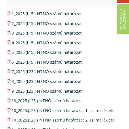
I
K
V
Á
L
A
S
Z
T
Á
S
I
N
F
O
R
M
Á
C
I
Ó
pdf csatolmány:
1_2025.(I.15.) NTNÖ számú határozat
pdf csatolmány:
2_2025.(I.15.) NTNÖ számú határozat
pdf csatolmány:
3_2025.(I.15.) NTNÖ számú határozat
pdf csatolmány:
4_2025.(I.15.) NTNÖ számú határozat
pdf csatolmány:
5_2025.(I.15.) NTNÖ számú határozat
pdf csatolmány:
6_2025.(I.15.) NTNÖ számú határozat
pdf csatolmány:
7_2025.(I.23.) NTNÖ számú határozat
pdf csatolmány:
8_2025.(I.23.) NTNÖ számú határozat
pdf csatolmány:
9_2025.(I.23.) NTNÖ számú határozat
pdf csatolmány:
10_2025.(I.23.) NTNÖ számú határozat
pdf csatolmány:
10_2025.(I.23.) NTNÖ számú határozat 1. sz. melléklete
pdf csatolmány:
10_2025.(I.23.) NTNÖ számú határozat 2. sz. melléklete