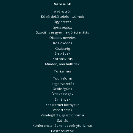
Városunk
A városról
Közérdekű telefonszámok
Ügyintézés
Egészségügy
Szociális és gyermekjóléti ellátás
Oktatás, nevelés
Közlekedés
Közösség
Életképek
Koronavírus
Minden, ami hulladék
Turizmus
Tourinform
Idegenvezetők
Örökségünk
Érdekességek
Élmények
Kecskemét környéke
Városi séták
Vendéglátás, gasztronómia
Szállás
Konferencia- és rendezvényturizmus
Hasznos infók