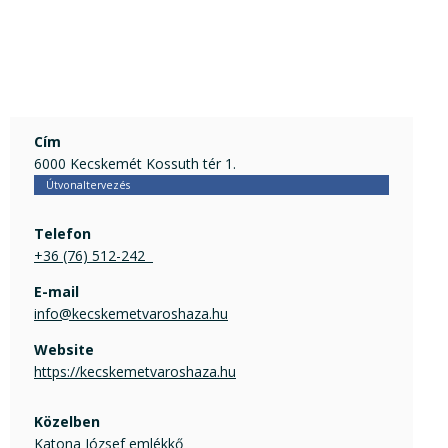
Cím
6000 Kecskemét Kossuth tér 1.
Útvonaltervezés
Telefon
+36 (76) 512-242  
E-mail
info@kecskemetvaroshaza.hu
Website
https://kecskemetvaroshaza.hu
Közelben
Katona József emlékkő