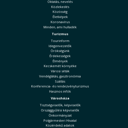
Oktatás, nevelés
Közlekedés
Közösség
Életképek
Koronavírus
Minden, ami hulladék
Turizmus
Tourinform
Idegenvezetők
Örökségünk
Érdekességek
Élmények
Kecskemét környéke
Városi séták
Vendéglátás, gasztronómia
Szállás
Konferencia- és rendezvényturizmus
Hasznos infók
Városháza
Tisztségviselők, képviselők
Országgyűlési képviselők
Önkormányzat
Polgármesteri Hivatal
Közérdekű adatok