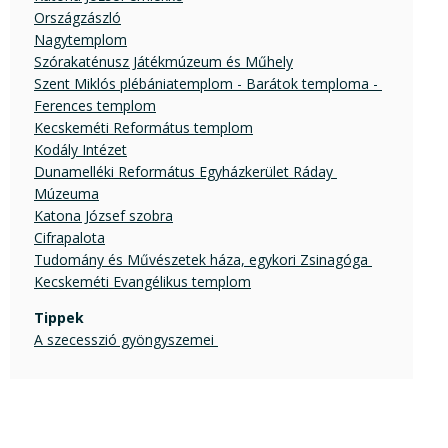
Országzászló
Nagytemplom
Szórakaténusz Játékmúzeum és Műhely
Szent Miklós plébániatemplom - Barátok temploma - 
Ferences templom
Kecskeméti Református templom
Kodály Intézet
Dunamelléki Református Egyházkerület Ráday 
Múzeuma
Katona József szobra
Cifrapalota
Tudomány és Művészetek háza, egykori Zsinagóga 
Kecskeméti Evangélikus templom
Tippek
A szecesszió gyöngyszemei 