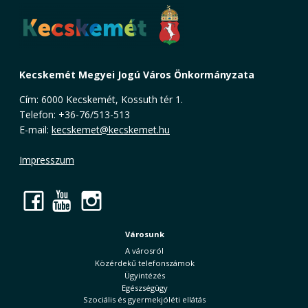
Kecskemét Megyei Jogú Város Önkormányzata
Cím: 6000 Kecskemét, Kossuth tér 1.
Telefon: +36-76/513-513
E-mail:
kecskemet@kecskemet.hu
Impresszum
Facebook
YouTube
Instagram
Városunk
A városról
Közérdekű telefonszámok
Ügyintézés
Egészségügy
Szociális és gyermekjóléti ellátás