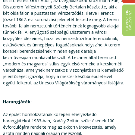
díszítőfestést Götz Adolf, az üvegablakokat Kraztmann Ede, a
Díszterem falfestményeit Székely Bertalan készítette, aki a
I
K
két oldalfalon a pusztaszeri Vérszerződés, illetve Ferencz
V
Á
L
A
S
Z
T
Á
S
I
N
F
O
R
M
Á
C
I
Ó
József 1867. évi koronázási jelenetét festette meg. A terem
további falain nemzetünk történelmének legnagyobb alakjai
tűnnek fel. A lenyűgöző szépségű Díszterem a városi
közgyűlés üléseinek, hazai és nemzetközi konferenciáknak,
esküvőknek és ünnepélyes fogadásoknak helyszíne. A terem
korabeli berendezésének minden egyes darabja
kézművesipari munkával készült. A Lechner által teremtett
„modern és magyaros” stílus egyik első remeke a kecskeméti
Városháza, amelynek nemzetközi viszonylatban is kiemelkedő
jelentőségét igazolja, hogy a mester későbbi épületeivel
együtt felkerült az Unesco Világörökség várományosi listájára.
Harangjáték:
Az épület homlokzatának közepén elhelyezkedő
harangjátékot 1983-ban, Kodály Zoltán születésének 100.
évfordulójára rendelte meg az akkori városvezetés, amely
azóta minden nappali órában megszólal.