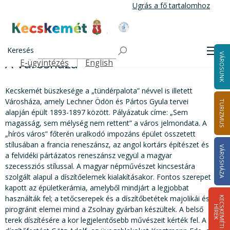
Ugrás
Ugrás a fő tartalomhoz
a
tartalomra
Kecskemét Város Honlapja
A Városháza
Címlap
A szecesszió gyöngyszemei
Keresés
Men
VÁROSUNK
A Városháza
E-ügyintézés
English
Felső navigáció
Kecskemét büszkesége a „tündérpalota” névvel is illetett
Városháza, amely Lechner Ödön és Pártos Gyula tervei
TURIZMUS
alapján épült 1893-1897 között. Pályázatuk címe: „Sem
magasság, sem mélység nem rettent” a város jelmondata. A
„hírös város” főterén uralkodó impozáns épület összetett
stílusában a francia reneszánsz, az angol kortárs építészet és
VÁROSHÁZA
a felvidéki pártázatos reneszánsz vegyül a magyar
szecessziós stílussal. A magyar népművészet kincsestára
szolgált alapul a díszítőelemek kialakításakor. Fontos szerepet
kapott az épületkerámia, amelyből mindjárt a legjobbat
használták fel; a tetőcserepek és a díszítőbetétek majolikái és
K
E
C
S
K
E
M
É
T
I
Í
R
E
H
K
pirogránit elemei mind a Zsolnay gyárban készültek. A belső
terek díszítésére a kor legjelentősebb művészeit kérték fel. A