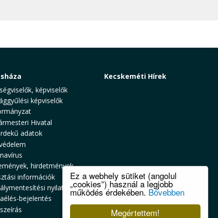
osháza
Kecskeméti Hírek
ségviselők, képviselők
ággyűlési képviselők
rmányzat
ármesteri Hivatal
rdekű adatok
védelem
navírus
emények, hirdetmények
Ez a webhely sütiket (angolul
sztási információk
„cookies”) használ a legjobb
álymentesítési nyilatkozat
működés érdekében.
Bővebben
zaélés-bejelentés
szeírás
Megértettem!