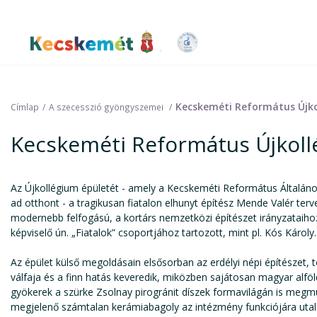
Ugrás
a
tartalomra
Kecskemét Város Honlapja
Kecskeméti Református Újk
Címlap
A szecesszió gyöngyszemei
Kecskeméti Református Újkol
Az Újkollégium épületét - amely a Kecskeméti Református Általán
ad otthont - a tragikusan fiatalon elhunyt építész Mende Valér terv
modernebb felfogású, a kortárs nemzetközi építészet irányzataihoz
képviselő ún. „Fiatalok” csoportjához tartozott, mint pl. Kós Károly.
Az épület külső megoldásain elsősorban az erdélyi népi építészet,
válfaja és a finn hatás keveredik, miközben sajátosan magyar alföl
gyökerek a szürke Zsolnay pirogránit díszek formavilágán is megm
megjelenő számtalan kerámiabagoly az intézmény funkciójára utal