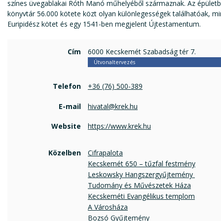
színes üvegablakai Róth Manó műhelyéből származnak. Az épületb
könyvtár 56.000 kötete közt olyan különlegességek találhatóak, m
Euripidész kötet és egy 1541-ben megjelent Újtestamentum.
Cím
6000 Kecskemét Szabadság tér 7.
Útvonaltervezés
Telefon
+36 (76) 500-389
E-mail
hivatal@krek.hu
Website
https://www.krek.hu
Közelben
Cifrapalota
Kecskemét 650 – tűzfal festmény
Leskowsky Hangszergyűjtemény 
Tudomány és Művészetek Háza
Kecskeméti Evangélikus templom
A Városháza
Bozsó Gyűjtemény