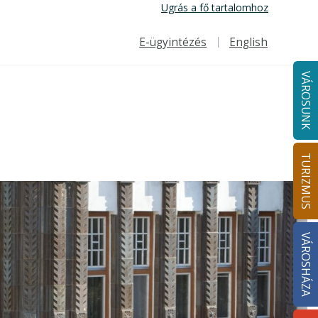
Ugrás a fő tartalomhoz
E-ügyintézés
English
Felső navigáció
VÁROSUNK
TURIZMUS
VÁROSHÁZA