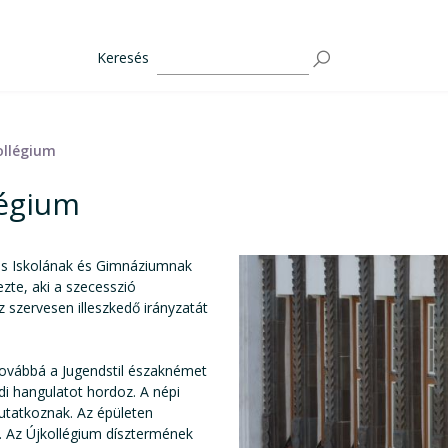
Keresés
ollégium
légium
os Iskolának és Gimnáziumnak
ezte, aki a szecesszió
 szervesen illeszkedő irányzatát
 továbbá a Jugendstil északnémet
di hangulatot hordoz. A népi
utatkoznak. Az épületen
. Az Újkollégium dísztermének