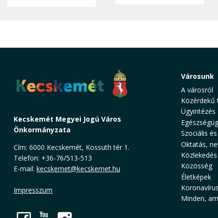
Városunk
A városról
Közérdekű 
Ügyintézés
Kecskemét Megyei Jogú Város
Egészségüg
Önkormányzata
Szociális és
Oktatás, ne
Cím: 6000 Kecskemét, Kossuth tér 1.
Közlekedés
Telefon: +36-76/513-513
Közösség
E-mail:
kecskemet@kecskemet.hu
Életképek
Koronavíru
Impresszum
Minden, ami