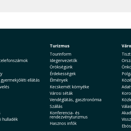
Turizmus
Vár
Tourinform
Tiszt
telefonszámok
Idegenvezetők
Orsz
Örökségünk
Önko
y
Érdekességek
Polg
 gyermekjóléti ellátás
Élmények
Közé
velés
Kecskemét környéke
Adat
Városi séták
Koro
Vendéglátás, gasztronómia
Közl
Szállás
Vála
s
Konferencia- és
Akad
rendezvényturizmus
 hulladék
Viss
Hasznos infók
Ebös