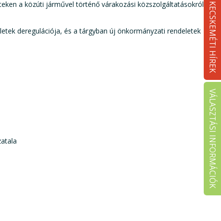
teken a közúti járművel történő várakozási közszolgáltatásokról
KECSKEMÉTI HÍREK
letek deregulációja, és a tárgyban új önkormányzati rendeletek
VÁLASZTÁSI INFORMÁCIÓK
atala