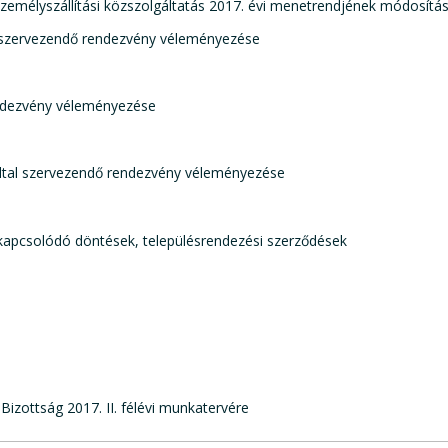
 személyszállítási közszolgáltatás 2017. évi menetrendjének módosítá
al szervezendő rendezvény véleményezése
endezvény véleményezése
 által szervezendő rendezvény véleményezése
 kapcsolódó döntések, településrendezési szerződések
Bizottság 2017. II. félévi munkatervére