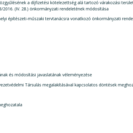
yűlésének a díjfizetési kötelezettség alá tartozó várakozási terüle
 8/2016. (IV. 28.) önkormányzati rendeletének módosítása
helyi építészeti-műszaki tervtanácsra vonatkozó önkormányzati rende
atának és módosítási javaslatának véleményezése
nyezetvédelmi Társulás megalakításával kapcsolatos döntések meghoz
meghozatala