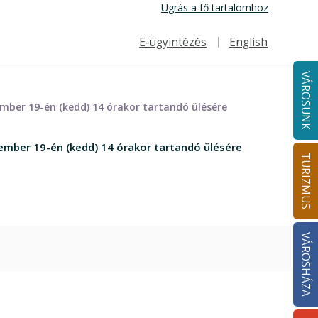
Ugrás a fő tartalomhoz
E-ügyintézés
English
Felső navigáció
VÁROSUNK
mber 19-én (kedd) 14 órakor tartandó ülésére
ember 19-én (kedd) 14 órakor tartandó ülésére
TURIZMUS
VÁROSHÁZA