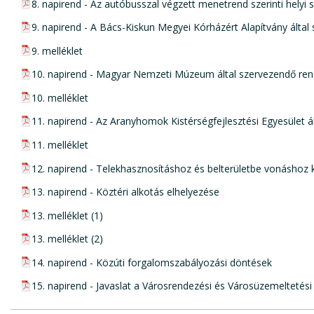
pdf csatolmány:
8. napirend - Az autóbusszal végzett menetrend szerinti helyi
pdf csatolmány:
9. napirend - A Bács-Kiskun Megyei Kórházért Alapítvány ált
pdf csatolmány:
9. melléklet
pdf csatolmány:
10. napirend - Magyar Nemzeti Múzeum által szervezendő r
pdf csatolmány:
10. melléklet
pdf csatolmány:
11. napirend - Az Aranyhomok Kistérségfejlesztési Egyesület
pdf csatolmány:
11. melléklet
pdf csatolmány:
12. napirend - Telekhasznosításhoz és belterületbe vonáshoz
pdf csatolmány:
13. napirend - Köztéri alkotás elhelyezése
pdf csatolmány:
13. melléklet (1)
pdf csatolmány:
13. melléklet (2)
pdf csatolmány:
14. napirend - Közúti forgalomszabályozási döntések
pdf csatolmány:
15. napirend - Javaslat a Városrendezési és Városüzemeltetési 