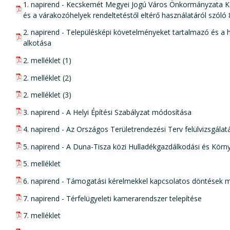
pdf csatolmány:
1. napirend - Kecskemét Megyei Jogú Város Önkormányzata Közg
és a várakozóhelyek rendeltetéstől eltérő használatáról szóló
pdf csatolmány:
2. napirend - Településképi követelményeket tartalmazó és a 
alkotása
pdf csatolmány:
2. melléklet (1)
pdf csatolmány:
2. melléklet (2)
pdf csatolmány:
2. melléklet (3)
pdf csatolmány:
3. napirend - A Helyi Építési Szabályzat módosítása
pdf csatolmány:
4. napirend - Az Országos Területrendezési Terv felülvizsgál
pdf csatolmány:
5. napirend - A Duna-Tisza közi Hulladékgazdálkodási és Kör
pdf csatolmány:
5. melléklet
pdf csatolmány:
6. napirend - Támogatási kérelmekkel kapcsolatos döntések 
pdf csatolmány:
7. napirend - Térfelügyeleti kamerarendszer telepítése
pdf csatolmány:
7. melléklet