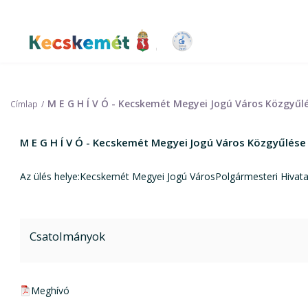
Ugrás
a
tartalomra
Kecskemét Város Honlapja
M E G H Í V Ó - Kecskemét Megyei Jogú Város Közgyűl
Címlap
M E G H Í V Ó - Kecskemét Megyei Jogú Város Közgyűlése
Az ülés helye:Kecskemét Megyei Jogú VárosPolgármesteri Hivatal
Csatolmányok
pdf csatolmány:
Meghívó