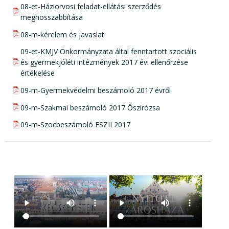
pdf csatolmány:
08-et-Háziorvosi feladat-ellátási szerződés
meghosszabbítása
pdf csatolmány:
08-m-kérelem és javaslat
pdf csatolmány:
09-et-KMJV Önkormányzata által fenntartott szociális
és gyermekjóléti intézmények 2017 évi ellenőrzése
értékelése
pdf csatolmány:
09-m-Gyermekvédelmi beszámoló 2017 évről
pdf csatolmány:
09-m-Szakmai beszámoló 2017 Őszirózsa
pdf csatolmány:
09-m-Szocbeszámoló ESZII 2017