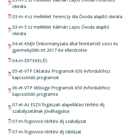
okirata
pdf csatolmány:
03-m-4 sz melléklet Ferenczy Ida Óvoda alapító okirata
pdf csatolmány:
03-m-5 sz melléklet Kálmán Lajos Óvoda alapító
okirata
pdf csatolmány:
04-et-KMJV Önkormányzata által fenntartott szoci és
gyermekjóléti int 2017 évi ellenőrzése
pdf csatolmány:
04-m-ÉRTEKELÉS
pdf csatolmány:
05-et-VTP Oktatási Programok 650 évfordulóhoz
kapcsolódó programok
pdf csatolmány:
06-et-VTP Idősügyi Programok 650 évfordulóhoz
kapcsolódó programra
pdf csatolmány:
07-et-Az ESZII fogászati alapellátási térítési díj
szabályzatának jóváhagyása
pdf csatolmány:
07-m-fogorvosi térítési díj szabályzat
pdf csatolmány:
07-m-fogorvosi térítési díj táblázat