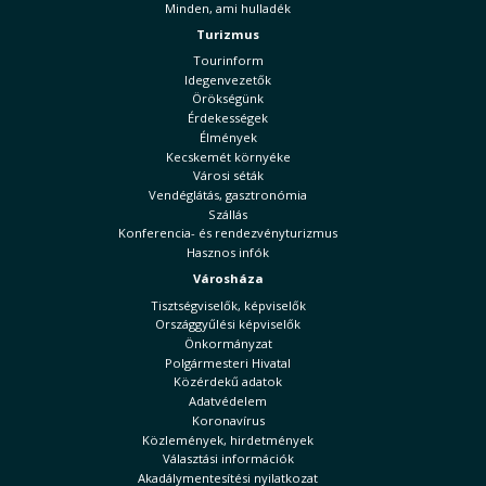
Minden, ami hulladék
Turizmus
Tourinform
Idegenvezetők
Örökségünk
Érdekességek
Élmények
Kecskemét környéke
Városi séták
Vendéglátás, gasztronómia
Szállás
Konferencia- és rendezvényturizmus
Hasznos infók
Városháza
Tisztségviselők, képviselők
Országgyűlési képviselők
Önkormányzat
Polgármesteri Hivatal
Közérdekű adatok
Adatvédelem
Koronavírus
Közlemények, hirdetmények
Választási információk
Akadálymentesítési nyilatkozat