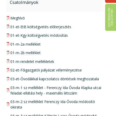
Csatolmányok
I
K
V
Á
L
A
S
Z
T
Á
S
I
N
F
O
R
M
Á
C
I
Ó
pdf csatolmány:
Meghívó
pdf csatolmány:
01-et-EtB költségvetés előterjesztés
pdf csatolmány:
01-et-Kgy költségvetés módosítás
pdf csatolmány:
01-m-2a melléklet
pdf csatolmány:
01-m-2b melléklet
pdf csatolmány:
01-m-rendelet mellékletek
pdf csatolmány:
02-et-Főigazgatói pályázat véleményezése
pdf csatolmány:
03-et-Óvodákkal kapcsolatos döntések meghozatala
pdf csatolmány:
03-m-1 sz melléklet - Ferenczy Ida Óvoda Klapka utcai
feladat-ellátási hely - maximális létszám
pdf csatolmány:
03-m-2 sz melléklet Ferenczy Ida Óvoda módosító
okirata
pdf csatolmány:
03-m-3 sz melléklet Kálmán Lajos Óvoda módosító