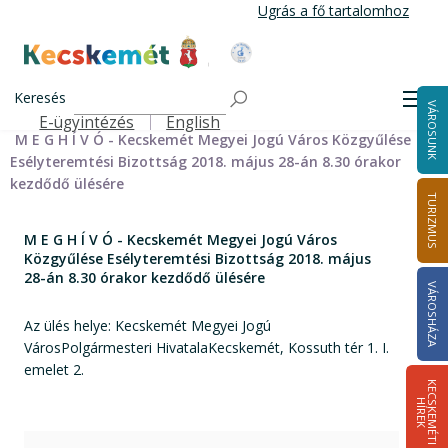
Ugrás
Ugrás a fő tartalomhoz
a
tartalomra
Kecskemét Város Honlapja
Címlap
Városháza
Önkormányzat
Bizottságok
Keresés
Bizottságok 2014-2024
Esélyteremtési Bizottság 2014-2024
Men
VÁROSUNK
Esélyteremtési Bizottság meghívói 2014-2019
E-ügyintézés
English
Felső navigáció
M E G H Í V Ó - Kecskemét Megyei Jogú Város Közgyűlése
Esélyteremtési Bizottság 2018. május 28-án 8.30 órakor
kezdődő ülésére
TURIZMUS
M E G H Í V Ó - Kecskemét Megyei Jogú Város
Közgyűlése Esélyteremtési Bizottság 2018. május
28-án 8.30 órakor kezdődő ülésére
VÁROSHÁZA
Az ülés helye: Kecskemét Megyei Jogú
VárosPolgármesteri HivatalaKecskemét, Kossuth tér 1. I.
emelet 2.
K
E
C
S
K
E
M
É
T
I
Í
R
E
H
K