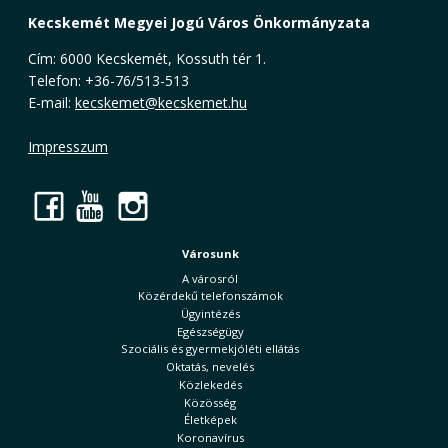
Kecskemét Megyei Jogú Város Önkormányzata
Cím: 6000 Kecskemét, Kossuth tér 1.
Telefon: +36-76/513-513
E-mail:
kecskemet@kecskemet.hu
Impresszum
Facebook
YouTube
Instagram
Városunk
A városról
Közérdekű telefonszámok
Ügyintézés
Egészségügy
Szociális és gyermekjóléti ellátás
Oktatás, nevelés
Közlekedés
Közösség
Életképek
Koronavírus