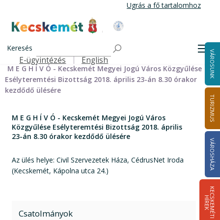
Ugrás
Ugrás a fő tartalomhoz
a
tartalomra
Kecskemét Város Honlapja
Címlap
Városháza
Önkormányzat
Bizottságok
Keresés
Bizottságok 2014-2024
Esélyteremtési Bizottság 2014-2024
Men
VÁROSUNK
Esélyteremtési Bizottság meghívói 2014-2019
E-ügyintézés
English
Felső navigáció
M E G H Í V Ó - Kecskemét Megyei Jogú Város Közgyűlése
Esélyteremtési Bizottság 2018. április 23-án 8.30 órakor
kezdődő ülésére
TURIZMUS
M E G H Í V Ó - Kecskemét Megyei Jogú Város
Közgyűlése Esélyteremtési Bizottság 2018. április
23-án 8.30 órakor kezdődő ülésére
VÁROSHÁZA
Az ülés helye: Civil Szervezetek Háza, CédrusNet Iroda
(Kecskemét, Kápolna utca 24.)
K
E
C
S
K
E
M
É
T
I
Í
R
E
H
K
Csatolmányok