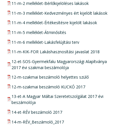
pdf csatolmány:
11-m-2 melléklet-Bérlőkijelöléses lakások
pdf csatolmány:
11-m-3 melléklet-Kedvezményes ért kijelölt lakások
pdf csatolmány:
11-m-4 melléklet-Értékesítésre kijelölt lakások
pdf csatolmány:
11-m-5 melléklet-Átminősítés
pdf csatolmány:
11-m-6 melléklet-Lakásfelújítási terv
pdf csatolmány:
11-m-KIK-FOR Lakáshasznosítási javaslat 2018
pdf csatolmány:
12-et-SOS-Gyermekfalu Magyarországi Alapítványa
2017 évi szakmai beszámolója
pdf csatolmány:
12-m-szakmai beszámoló helyettes szülő
pdf csatolmány:
12-m-szakmai beszámoló KUCKÓ 2017
pdf csatolmány:
13-et-A Magyar Máltai Szeretetszolgálat 2017 évi
beszámolója
pdf csatolmány:
14-et-RÉV beszámoló 2017
pdf csatolmány:
14-m-RÉV_Beszámoló_2017