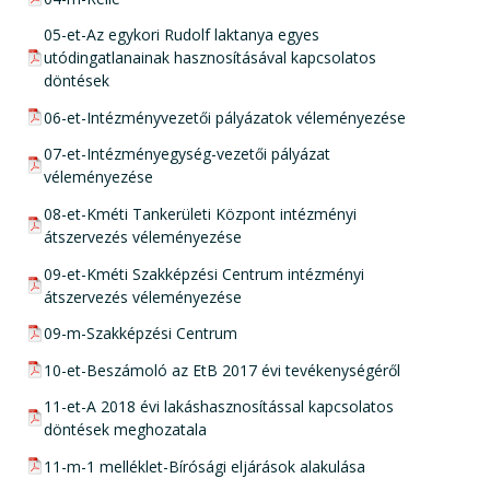
pdf csatolmány:
05-et-Az egykori Rudolf laktanya egyes
utódingatlanainak hasznosításával kapcsolatos
döntések
pdf csatolmány:
06-et-Intézményvezetői pályázatok véleményezése
pdf csatolmány:
07-et-Intézményegység-vezetői pályázat
véleményezése
pdf csatolmány:
08-et-Kméti Tankerületi Központ intézményi
átszervezés véleményezése
pdf csatolmány:
09-et-Kméti Szakképzési Centrum intézményi
átszervezés véleményezése
pdf csatolmány:
09-m-Szakképzési Centrum
pdf csatolmány:
10-et-Beszámoló az EtB 2017 évi tevékenységéről
pdf csatolmány:
11-et-A 2018 évi lakáshasznosítással kapcsolatos
döntések meghozatala
pdf csatolmány:
11-m-1 melléklet-Bírósági eljárások alakulása