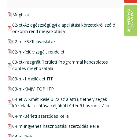
I
K
V
Á
L
A
S
Z
T
Á
S
I
N
F
O
R
M
Á
C
I
Ó
pdf csatolmány:
Meghívó
pdf csatolmány:
02-et-Az egészségügyi alapellátási körzetekről szóló
önkorm rend megalkotása
pdf csatolmány:
02-m-ESZII javaslatok
pdf csatolmány:
02-m-felülvizsgált rendelet
pdf csatolmány:
03-et-Integrált Területi Programmal kapcsolatos
döntés meghozatala
pdf csatolmány:
03-m-1 melléklet ITP
pdf csatolmány:
03-m-KMJV_TOP_ITP
pdf csatolmány:
04-et-A Kmét Reile u 22 sz alatti üzlethelyiségek
közfeladat ellátása céljából történő hasznosítása
pdf csatolmány:
04-m-Bérleti szerződés Reile
pdf csatolmány:
04-m-ingyenes hasznosítási szerződés Reile
pdf csatolmány:
04-m-Reile