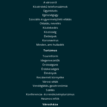
A városról
Közérdekű telefonszámok
Ügyintézés
Egészségügy
Szociális és gyermekjóléti ellátás
Oktatás, nevelés
Közlekedés
Közösség
Életképek
Koronavírus
Minden, ami hulladék
Turizmus
Tourinform
Idegenvezetők
Örökségünk
Érdekességek
Élmények
Kecskemét környéke
Városi séták
Vendéglátás, gasztronómia
Szállás
Konferencia- és rendezvényturizmus
Hasznos infók
Városháza