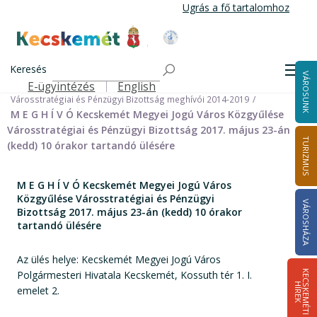
Ugrás
Ugrás a fő tartalomhoz
a
tartalomra
Kecskemét Város Honlapja
Címlap
Városháza
Önkormányzat
Bizottságok
Keresés
Bizottságok 2014-2024
Men
VÁROSUNK
Városstratégiai és Pénzügyi Bizottság 2014-2024
E-ügyintézés
English
Felső navigáció
Városstratégiai és Pénzügyi Bizottság meghívói 2014-2019
M E G H Í V Ó Kecskemét Megyei Jogú Város Közgyűlése
Városstratégiai és Pénzügyi Bizottság 2017. május 23-án
TURIZMUS
(kedd) 10 órakor tartandó ülésére
M E G H Í V Ó Kecskemét Megyei Jogú Város
Közgyűlése Városstratégiai és Pénzügyi
VÁROSHÁZA
Bizottság 2017. május 23-án (kedd) 10 órakor
tartandó ülésére
Az ülés helye: Kecskemét Megyei Jogú Város
Polgármesteri Hivatala Kecskemét, Kossuth tér 1. I.
K
E
C
S
K
E
M
É
T
I
Í
R
E
H
K
emelet 2.