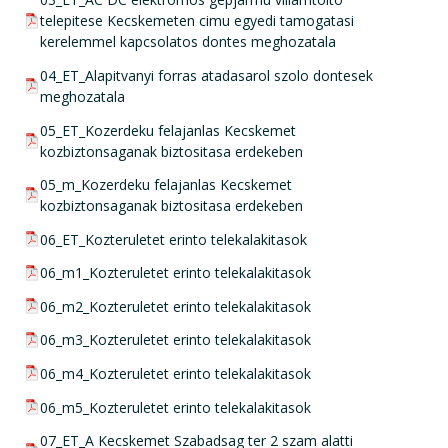
telepitese Kecskemeten cimu egyedi tamogatasi
kerelemmel kapcsolatos dontes meghozatala
pdf csatolmány:
04_ET_Alapitvanyi forras atadasarol szolo dontesek
meghozatala
pdf csatolmány:
05_ET_Kozerdeku felajanlas Kecskemet
kozbiztonsaganak biztositasa erdekeben
pdf csatolmány:
05_m_Kozerdeku felajanlas Kecskemet
kozbiztonsaganak biztositasa erdekeben
pdf csatolmány:
06_ET_Kozteruletet erinto telekalakitasok
pdf csatolmány:
06_m1_Kozteruletet erinto telekalakitasok
pdf csatolmány:
06_m2_Kozteruletet erinto telekalakitasok
pdf csatolmány:
06_m3_Kozteruletet erinto telekalakitasok
pdf csatolmány:
06_m4_Kozteruletet erinto telekalakitasok
pdf csatolmány:
06_m5_Kozteruletet erinto telekalakitasok
pdf csatolmány:
07_ET_A Kecskemet Szabadsag ter 2 szam alatti