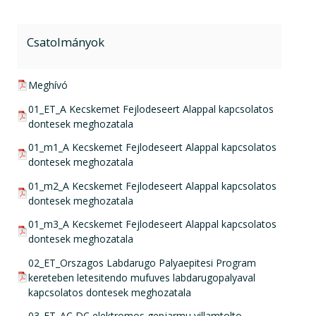
Csatolmányok
pdf csatolmány:
Meghívó
pdf csatolmány:
01_ET_A Kecskemet Fejlodeseert Alappal kapcsolatos
dontesek meghozatala
pdf csatolmány:
01_m1_A Kecskemet Fejlodeseert Alappal kapcsolatos
dontesek meghozatala
pdf csatolmány:
01_m2_A Kecskemet Fejlodeseert Alappal kapcsolatos
dontesek meghozatala
pdf csatolmány:
01_m3_A Kecskemet Fejlodeseert Alappal kapcsolatos
dontesek meghozatala
pdf csatolmány:
02_ET_Orszagos Labdarugo Palyaepitesi Program
kereteben letesitendo mufuves labdarugopalyaval
kapcsolatos dontesek meghozatala
pdf csatolmány:
03_ET_AC DC elektromos gepjarmu villamtolto