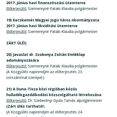
2017. június havi finanszírozási ütemterve
Előterjesztő:
Szemereyné Pataki Klaudia polgármester
19) Kecskemét Megyei Jogú Város nkormányzata
2017. június havi likviditási ütemterve
Előterjesztő:
Szemereyné Pataki Klaudia polgármester
ZÁRT ÜLÉS:
20) Javaslat dr. Szobonya Zoltán Emléklap
adományozására
Előterjesztő:
Szemereyné Pataki Klaudia polgármester
(A Közgyűlés napirendjén az előterjesztés 23.
sorszámmal szerepel.)
21) A Duna-Tisza közi régióban közös
hulladékgazdálkodási közszolgáltató létrehozása
Előterjesztő:
Dr. Szeberényi Gyula Tamás alpolgármester
(Zárt ülés tartható!
)
(A Közgyűlés napirendjén az előterjesztés 24.