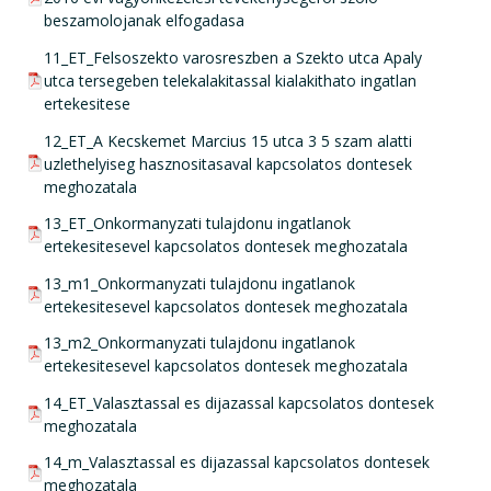
beszamolojanak elfogadasa
pdf csatolmány:
11_ET_Felsoszekto varosreszben a Szekto utca Apaly
utca tersegeben telekalakitassal kialakithato ingatlan
ertekesitese
pdf csatolmány:
12_ET_A Kecskemet Marcius 15 utca 3 5 szam alatti
uzlethelyiseg hasznositasaval kapcsolatos dontesek
meghozatala
pdf csatolmány:
13_ET_Onkormanyzati tulajdonu ingatlanok
ertekesitesevel kapcsolatos dontesek meghozatala
pdf csatolmány:
13_m1_Onkormanyzati tulajdonu ingatlanok
ertekesitesevel kapcsolatos dontesek meghozatala
pdf csatolmány:
13_m2_Onkormanyzati tulajdonu ingatlanok
ertekesitesevel kapcsolatos dontesek meghozatala
pdf csatolmány:
14_ET_Valasztassal es dijazassal kapcsolatos dontesek
meghozatala
pdf csatolmány:
14_m_Valasztassal es dijazassal kapcsolatos dontesek
meghozatala