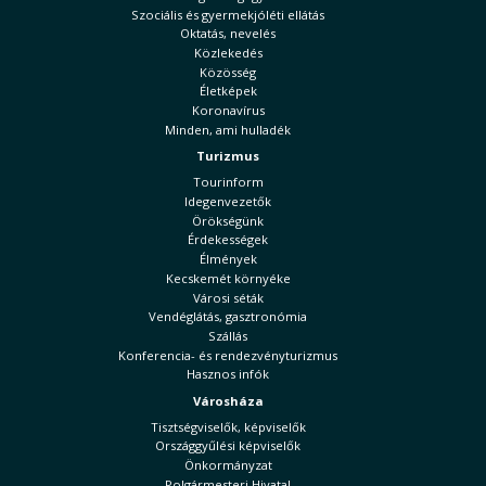
Szociális és gyermekjóléti ellátás
Oktatás, nevelés
Közlekedés
Közösség
Életképek
Koronavírus
Minden, ami hulladék
Turizmus
Tourinform
Idegenvezetők
Örökségünk
Érdekességek
Élmények
Kecskemét környéke
Városi séták
Vendéglátás, gasztronómia
Szállás
Konferencia- és rendezvényturizmus
Hasznos infók
Városháza
Tisztségviselők, képviselők
Országgyűlési képviselők
Önkormányzat
Polgármesteri Hivatal