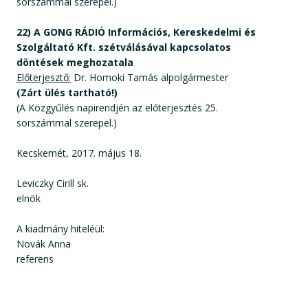
sorszámmal szerepel.)
22) A GONG RÁDIÓ Információs, Kereskedelmi és
Szolgáltató Kft. szétválásával kapcsolatos
döntések meghozatala
Előterjesztő:
Dr. Homoki Tamás alpolgármester
(Zárt ülés tartható!)
(A Közgyűlés napirendjén az előterjesztés 25.
sorszámmal szerepel.)
Kecskemét, 2017. május 18.
Leviczky Cirill sk.
elnök
A kiadmány hiteléül:
Novák Anna
referens