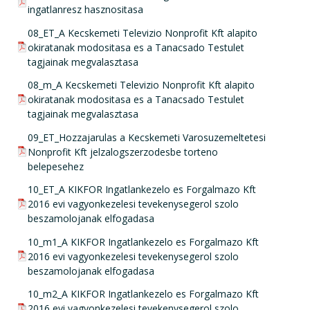
ingatlanresz hasznositasa
pdf csatolmány:
08_ET_A Kecskemeti Televizio Nonprofit Kft alapito
okiratanak modositasa es a Tanacsado Testulet
tagjainak megvalasztasa
pdf csatolmány:
08_m_A Kecskemeti Televizio Nonprofit Kft alapito
okiratanak modositasa es a Tanacsado Testulet
tagjainak megvalasztasa
pdf csatolmány:
09_ET_Hozzajarulas a Kecskemeti Varosuzemeltetesi
Nonprofit Kft jelzalogszerzodesbe torteno
belepesehez
pdf csatolmány:
10_ET_A KIKFOR Ingatlankezelo es Forgalmazo Kft
2016 evi vagyonkezelesi tevekenysegerol szolo
beszamolojanak elfogadasa
pdf csatolmány:
10_m1_A KIKFOR Ingatlankezelo es Forgalmazo Kft
2016 evi vagyonkezelesi tevekenysegerol szolo
beszamolojanak elfogadasa
pdf csatolmány:
10_m2_A KIKFOR Ingatlankezelo es Forgalmazo Kft
2016 evi vagyonkezelesi tevekenysegerol szolo