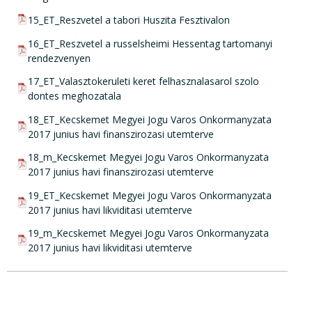
pdf csatolmány:
15_ET_Reszvetel a tabori Huszita Fesztivalon
pdf csatolmány:
16_ET_Reszvetel a russelsheimi Hessentag tartomanyi
rendezvenyen
pdf csatolmány:
17_ET_Valasztokeruleti keret felhasznalasarol szolo
dontes meghozatala
pdf csatolmány:
18_ET_Kecskemet Megyei Jogu Varos Onkormanyzata
2017 junius havi finanszirozasi utemterve
pdf csatolmány:
18_m_Kecskemet Megyei Jogu Varos Onkormanyzata
2017 junius havi finanszirozasi utemterve
pdf csatolmány:
19_ET_Kecskemet Megyei Jogu Varos Onkormanyzata
2017 junius havi likviditasi utemterve
pdf csatolmány:
19_m_Kecskemet Megyei Jogu Varos Onkormanyzata
2017 junius havi likviditasi utemterve