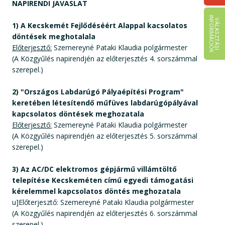
NAPIRENDI JAVASLAT
I
K
V
Á
L
A
S
Z
T
Á
S
I
N
F
O
R
M
Á
C
I
Ó
1) A Kecskemét Fejlődéséért Alappal kacsolatos
döntések meghotalala
Előterjesztő:
Szemereyné Pataki Klaudia polgármester
(A Közgyűlés napirendjén az előterjesztés 4. sorszámmal
szerepel.)
2) "Országos Labdarúgó Pályaépítési Program"
keretében létesítendő műfüves labdarúgópályával
kapcsolatos döntések meghozatala
Előterjesztő:
Szemereyné Pataki Klaudia polgármester
(A Közgyűlés napirendjén az előterjesztés 5. sorszámmal
szerepel.)
3) Az AC/DC elektromos gépjármű villámtöltő
telepítése Kecskeméten című egyedi támogatási
kérelemmel kapcsolatos döntés meghozatala
u]Előterjesztő: Szemereyné Pataki Klaudia polgármester
(A Közgyűlés napirendjén az előterjesztés 6. sorszámmal
szerepel.)