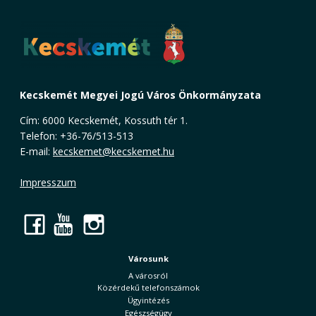
Kecskemét Megyei Jogú Város Önkormányzata
Cím: 6000 Kecskemét, Kossuth tér 1.
Telefon: +36-76/513-513
E-mail:
kecskemet@kecskemet.hu
Impresszum
Facebook
YouTube
Instagram
Városunk
A városról
Közérdekű telefonszámok
Ügyintézés
Egészségügy