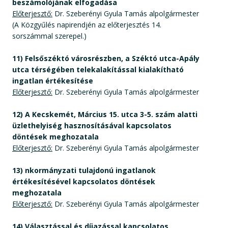
beszámolójának elfogadása
Előterjesztő:
Dr. Szeberényi Gyula Tamás alpolgármester
(A Közgyűlés napirendjén az előterjesztés 14.
sorszámmal szerepel.)
11) Felsőszéktó városrészben, a Széktó utca-Apály
utca térségében telekalakítással kialakítható
ingatlan értékesítése
Előterjesztő:
Dr. Szeberényi Gyula Tamás alpolgármester
12) A Kecskemét, Március 15. utca 3-5. szám alatti
üzlethelyiség hasznosításával kapcsolatos
döntések meghozatala
Előterjesztő:
Dr. Szeberényi Gyula Tamás alpolgármester
13) nkormányzati tulajdonú ingatlanok
értékesítésével kapcsolatos döntések
meghozatala
Előterjesztő:
Dr. Szeberényi Gyula Tamás alpolgármester
14) Választással és díjazással kapcsolatos