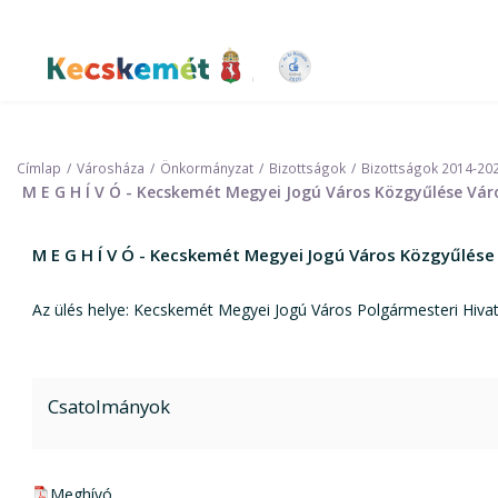
Ugrás
a
tartalomra
Kecskemét Város Honlapja
Címlap
Városháza
Önkormányzat
Bizottságok
Bizottságok 2014-20
M E G H Í V Ó - Kecskemét Megyei Jogú Város Közgyűlése Váro
M E G H Í V Ó - Kecskemét Megyei Jogú Város Közgyűlése
Az ülés helye: Kecskemét Megyei Jogú Város Polgármesteri Hivata
Csatolmányok
pdf csatolmány:
Meghívó