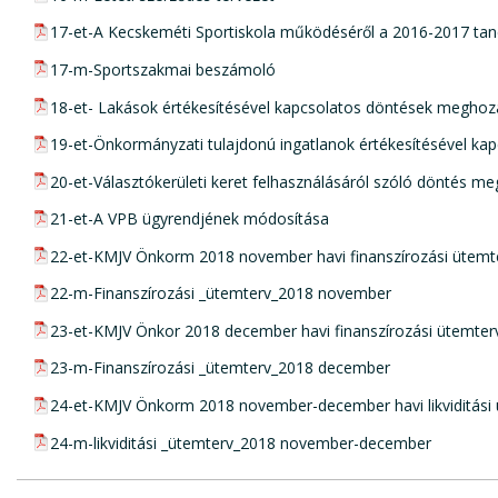
pdf csatolmány:
17-et-A Kecskeméti Sportiskola működéséről a 2016-2017 ta
pdf csatolmány:
17-m-Sportszakmai beszámoló
pdf csatolmány:
18-et- Lakások értékesítésével kapcsolatos döntések meghoz
pdf csatolmány:
19-et-Önkormányzati tulajdonú ingatlanok értékesítésével kap
pdf csatolmány:
20-et-Választókerületi keret felhasználásáról szóló döntés m
pdf csatolmány:
21-et-A VPB ügyrendjének módosítása
pdf csatolmány:
22-et-KMJV Önkorm 2018 november havi finanszírozási ütemt
pdf csatolmány:
22-m-Finanszírozási _ütemterv_2018 november
pdf csatolmány:
23-et-KMJV Önkor 2018 december havi finanszírozási ütemter
pdf csatolmány:
23-m-Finanszírozási _ütemterv_2018 december
pdf csatolmány:
24-et-KMJV Önkorm 2018 november-december havi likviditási
pdf csatolmány:
24-m-likviditási _ütemterv_2018 november-december