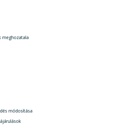
ek meghozatala
ződés módosítása
zájárulások