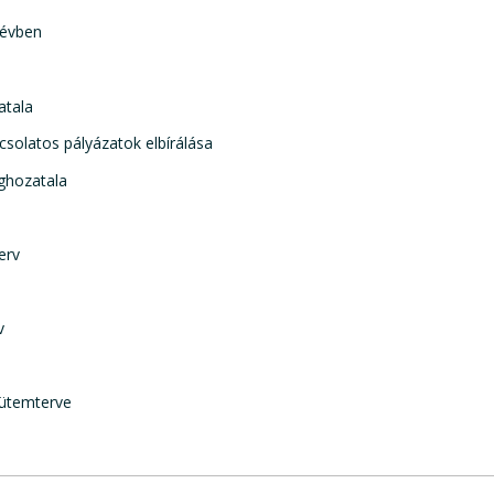
névben
atala
csolatos pályázatok elbírálása
eghozatala
erv
v
 ütemterve