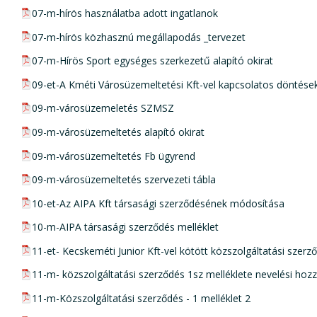
pdf csatolmány:
07-m-hírös használatba adott ingatlanok
pdf csatolmány:
07-m-hírös közhasznú megállapodás _tervezet
pdf csatolmány:
07-m-Hírös Sport egységes szerkezetű alapító okirat
pdf csatolmány:
09-et-A Kméti Városüzemeltetési Kft-vel kapcsolatos döntés
pdf csatolmány:
09-m-városüzemeletés SZMSZ
pdf csatolmány:
09-m-városüzemeltetés alapító okirat
pdf csatolmány:
09-m-városüzemeltetés Fb ügyrend
pdf csatolmány:
09-m-városüzemeltetés szervezeti tábla
pdf csatolmány:
10-et-Az AIPA Kft társasági szerződésének módosítása
pdf csatolmány:
10-m-AIPA társasági szerződés melléklet
pdf csatolmány:
11-et- Kecskeméti Junior Kft-vel kötött közszolgáltatási szer
pdf csatolmány:
11-m- közszolgáltatási szerződés 1sz melléklete nevelési hoz
pdf csatolmány:
11-m-Közszolgáltatási szerződés - 1 melléklet 2