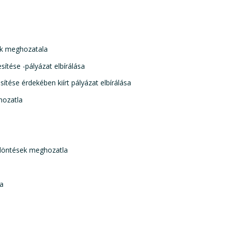
ek meghozatala
ítése -pályázat elbírálása
tése érdekében kiírt pályázat elbírálása
hozatla
 döntések meghozatla
la