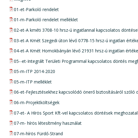
pdf csatolmány:
01-et-Parkoló rendelet
pdf csatolmány:
01-m-Parkoló rendelet melléklet
pdf csatolmány:
02-et-A kméti 3708-10 hrsz-ú ingatlannal kapcsolatos döntés
pdf csatolmány:
03-et-A Kmét Szegedi úton lévő 0778-15 hrsz-ú ingatlan értékes
pdf csatolmány:
04-et-A Kmét Homokbányán lévő 21931 hrsz-ú ingatlan értékesí
pdf csatolmány:
05--et-Integrált Területi Programmal kapcsolatos döntés meg
pdf csatolmány:
05-m-ITP 2014-2020
pdf csatolmány:
05-m-ITP melléklet
pdf csatolmány:
06-et-Fejlesztésekhez kapcsolódó önerő biztosításáról szóló
pdf csatolmány:
06-m-Projektköltségek
pdf csatolmány:
07-et- A Hírös Sport Kft-vel kapcsolatos döntések meghozata
pdf csatolmány:
07-m- hírös létesítmény használat
pdf csatolmány:
07-m-hírös Fürdő-Strand