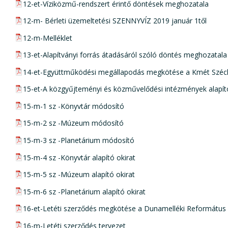
pdf csatolmány:
12-et-Víziközmű-rendszert érintő döntések meghozatala
pdf csatolmány:
12-m- Bérleti üzemeltetési SZENNYVÍZ 2019 január 1től
pdf csatolmány:
12-m-Melléklet
pdf csatolmány:
13-et-Alapítványi forrás átadásáról szóló döntés meghozatala
pdf csatolmány:
14-et-Együttműködési megállapodás megkötése a Kmét Széche
pdf csatolmány:
15-et-A közgyűjteményi és közművelődési intézmények alapít
pdf csatolmány:
15-m-1 sz -Könyvtár módosító
pdf csatolmány:
15-m-2 sz -Múzeum módosító
pdf csatolmány:
15-m-3 sz -Planetárium módosító
pdf csatolmány:
15-m-4 sz -Könyvtár alapító okirat
pdf csatolmány:
15-m-5 sz -Múzeum alapító okirat
pdf csatolmány:
15-m-6 sz -Planetárium alapító okirat
pdf csatolmány:
16-et-Letéti szerződés megkötése a Dunamelléki Reformátu
pdf csatolmány:
16-m-Letéti szerződés tervezet