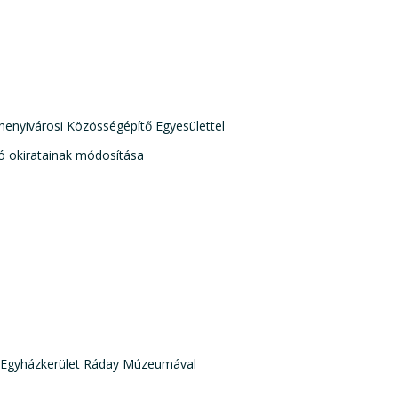
nyivárosi Közösségépítő Egyesülettel
ó okiratainak módosítása
s Egyházkerület Ráday Múzeumával