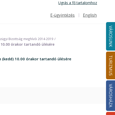
Ugrás a fő tartalomhoz
E-ügyintézés
English
Felső navigáció
VÁROSUNK
nzügyi Bizottság meghívói 2014-2019
 10.00 órakor tartandó ülésére
TURIZMUS
 (kedd) 10.00 órakor tartandó ülésére
VÁROSHÁZA