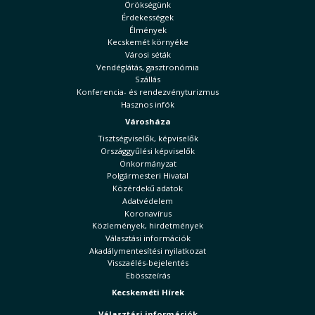
Örökségünk
Érdekességek
Élmények
Kecskemét környéke
Városi séták
Vendéglátás, gasztronómia
Szállás
Konferencia- és rendezvényturizmus
Hasznos infók
Városháza
Tisztségviselők, képviselők
Országgyűlési képviselők
Önkormányzat
Polgármesteri Hivatal
Közérdekű adatok
Adatvédelem
Koronavírus
Közlemények, hirdetmények
Választási információk
Akadálymentesítési nyilatkozat
Visszaélés-bejelentés
Ebösszeírás
Kecskeméti Hírek
Választási információk