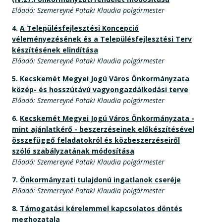
Előadó: Szemereyné Pataki Klaudia polgármester
4.
A Településfejlesztési Koncepció
véleményezésének és a Településfejlesztési Terv
készítésének elindítása
Előadó: Szemereyné Pataki Klaudia polgármester
5.
Kecskemét Megyei Jogú Város Önkormányzata
közép- és hosszútávú vagyongazdálkodási terve
Előadó: Szemereyné Pataki Klaudia polgármester
6.
Kecskemét Megyei Jogú Város Önkormányzata -
mint ajánlatkérő - beszerzéseinek előkészítésével
összefüggő feladatokról és közbeszerzéseiről
szóló szabályzatának módosítása
Előadó: Szemereyné Pataki Klaudia polgármester
7.
Önkormányzati tulajdonú ingatlanok cseréje
Előadó: Szemereyné Pataki Klaudia polgármester
8.
Támogatási kérelemmel kapcsolatos döntés
meghozatala