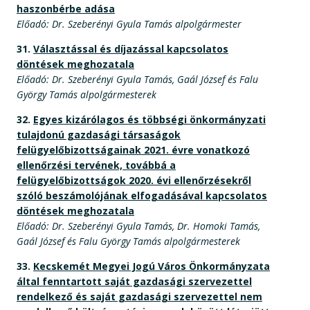
haszonbérbe adása
Előadó: Dr. Szeberényi Gyula Tamás alpolgármester
31.
Választással és díjazással kapcsolatos
döntések meghozatala
Előadó: Dr. Szeberényi Gyula Tamás, Gaál József és Falu
György Tamás alpolgármesterek
32.
Egyes kizárólagos és többségi önkormányzati
tulajdonú gazdasági társaságok
felügyelőbizottságainak 2021. évre vonatkozó
ellenőrzési tervének, továbbá a
felügyelőbizottságok 2020. évi ellenőrzésekről
szóló beszámolójának elfogadásával kapcsolatos
döntések meghozatala
Előadó: Dr. Szeberényi Gyula Tamás, Dr. Homoki Tamás,
Gaál József és Falu György Tamás alpolgármesterek
33.
Kecskemét Megyei Jogú Város Önkormányzata
által fenntartott saját gazdasági szervezettel
rendelkező és saját gazdasági szervezettel nem