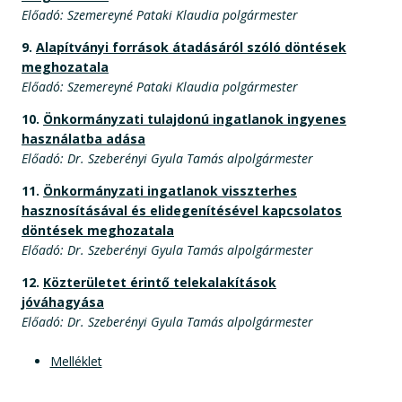
Előadó: Szemereyné Pataki Klaudia polgármester
9.
Alapítványi források átadásáról szóló döntések
meghozatala
Előadó: Szemereyné Pataki Klaudia polgármester
10.
Önkormányzati tulajdonú ingatlanok ingyenes
használatba adása
Előadó: Dr. Szeberényi Gyula Tamás alpolgármester
11.
Önkormányzati ingatlanok visszterhes
hasznosításával és elidegenítésével kapcsolatos
döntések meghozatala
Előadó: Dr. Szeberényi Gyula Tamás alpolgármester
12.
Közterületet érintő telekalakítások
jóváhagyása
Előadó: Dr. Szeberényi Gyula Tamás alpolgármester
Melléklet