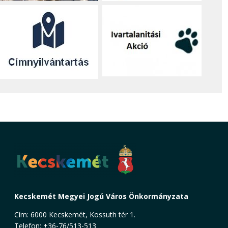
Kecskemét Megyei Jogú Város Önkormányzata
Cím: 6000 Kecskemét, Kossuth tér 1.
Telefon: +36-76/513-513