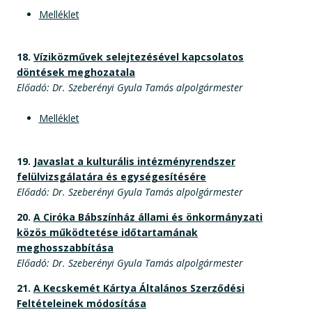
Melléklet
18.
Víziközművek selejtezésével kapcsolatos
döntések meghozatala
Előadó: Dr. Szeberényi Gyula Tamás alpolgármester
Melléklet
19.
Javaslat a kulturális intézményrendszer
felülvizsgálatára és egységesítésére
Előadó: Dr. Szeberényi Gyula Tamás alpolgármester
20.
A Ciróka Bábszínház állami és önkormányzati
közös működtetése időtartamának
meghosszabbítása
Előadó: Dr. Szeberényi Gyula Tamás alpolgármester
21.
A Kecskemét Kártya Általános Szerződési
Feltételeinek módosítása