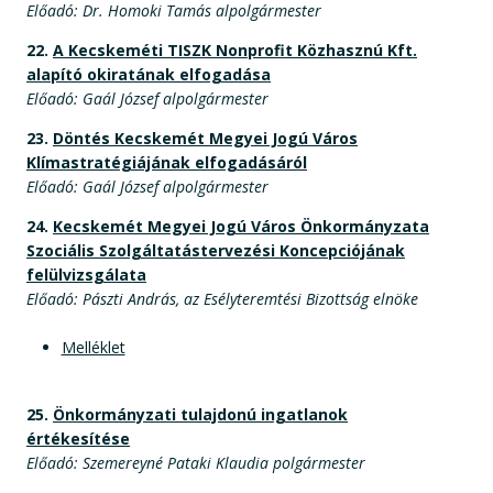
Előadó: Dr. Homoki Tamás alpolgármester
22.
A Kecskeméti TISZK Nonprofit Közhasznú Kft.
alapító okiratának elfogadása
Előadó: Gaál József alpolgármester
23.
Döntés Kecskemét Megyei Jogú Város
Klímastratégiájának elfogadásáról
Előadó: Gaál József alpolgármester
24.
Kecskemét Megyei Jogú Város Önkormányzata
Szociális Szolgáltatástervezési Koncepciójának
felülvizsgálata
Előadó: Pászti András, az Esélyteremtési Bizottság elnöke
Melléklet
25.
Önkormányzati tulajdonú ingatlanok
értékesítése
Előadó: Szemereyné Pataki Klaudia polgármester