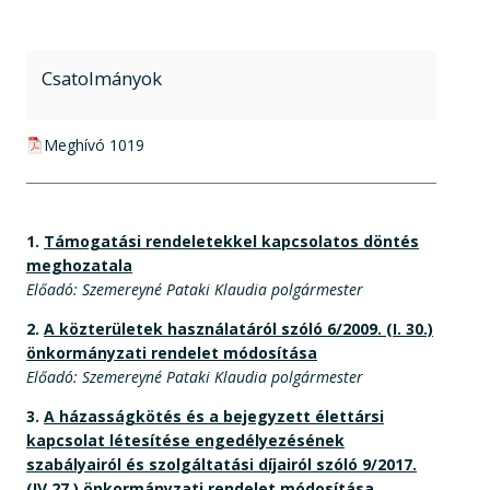
Csatolmányok
pdf csatolmány:
Meghívó 1019
1.
Támogatási rendeletekkel kapcsolatos döntés
meghozatala
Előadó: Szemereyné Pataki Klaudia polgármester
2.
A közterületek használatáról szóló 6/2009. (I. 30.)
önkormányzati rendelet módosítása
Előadó: Szemereyné Pataki Klaudia polgármester
3.
A házasságkötés és a bejegyzett élettársi
kapcsolat létesítése engedélyezésének
szabályairól és szolgáltatási díjairól szóló 9/2017.
(IV.27.) önkormányzati rendelet módosítása