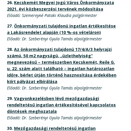
26.
Kecskemét Megyei Jogú Város Önkormányzata
2021. évi közbeszerzési tervének módosítása
Előadó: Szemereyné Pataki Klaudia polgármester
27.
Önkormányzati tulajdonú ingatlan értékesítése
a Lakásrendelet alapján (10 %-os vételáron)
Előadó: Dr. Szeberényi Gyula Tamás alpolgármester
28.
Az önkormányzati tulajdonú 17/4/A/3 helyrajzi
számú, 50 m2 nagyságú, „üzlethelyiség”
megnevezésű – természetben Kecskemét, Reile G.
u. 22. szám alatt található – ingatlan határozatlan
időre, bérlet útján történő hasznosítása érdekében
kiírt pályázat elbírálása
Előadó: Dr. Szeberényi Gyula Tamás alpolgármester
29.
Vagyonkezelésben lévő mezőgazdasági
rendeltetésű ingatlan értékesítésével kapcsolatos
döntések meghozatala
Előadó: Dr. Szeberényi Gyula Tamás alpolgármester
30.
Mezőgazdasági rendeltetésű ingatlan