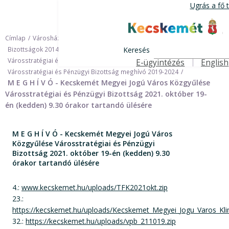
Ugrás
Ugrás a fő 
a
tartalomra
Kecskemét Város H
Címlap
Városháza
Önkormányzat
Bizottságok
Bizottságok 2014-2024
Keresés
Városstratégiai és Pénzügyi Bizottság 2014-2024
E-ügyintézés
English
Felső navigáció
Városstratégiai és Pénzügyi Bizottság meghívó 2019-2024
M E G H Í V Ó - Kecskemét Megyei Jogú Város Közgyűlése
Városstratégiai és Pénzügyi Bizottság 2021. október 19-
én (kedden) 9.30 órakor tartandó ülésére
M E G H Í V Ó - Kecskemét Megyei Jogú Város
Közgyűlése Városstratégiai és Pénzügyi
Bizottság 2021. október 19-én (kedden) 9.30
órakor tartandó ülésére
4.:
www.kecskemet.hu/uploads/TFK2021okt.zip
23.:
https://kecskemet.hu/uploads/Kecskemet_Megyei_Jogu_Varos_Kli
32.:
https://kecskemet.hu/uploads/vpb_211019.zip