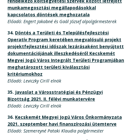
rendelkező költségvetési szervek között létrejött
munkamegosztási megállapodásokkal
kapcsolatos döntések meghozatala
Előadó: Engert Jakabné és Gaál József alpolgármesterek
34.
Döntés a Területi és Településfejlesztési
Operatív Program keretében megvalósuló projekt
projektfejlesztési időszak lezárásaként benyújtott
dokumentációjának illeszkedéséről Kecskemét
Megyei Jogú Város Integrált Területi Programjában
meghatározott területi kiválasztási
kritériumokhoz
Előadó: Leviczky Cirill elnök
35.
Javaslat a Városstratégiai és Pénzügyi
Bizottság 2021. II. félévi munkatervére
Előadó: Leviczky Cirill elnök
36.
Kecskemét Megyei Jogú Város Önkormányzata
2021. szeptember havi finanszírozási ütemterve
Előadó: Szemereyné Pataki Klaudia polgármester