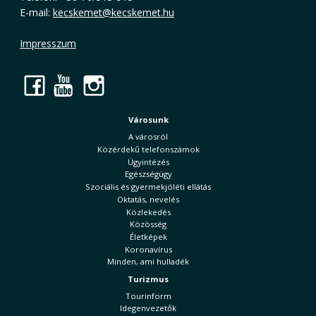
E-mail:
kecskemet@kecskemet.hu
Impresszum
Facebook
YouTube
Instagram
Városunk
A városról
Közérdekű telefonszámok
Ügyintézés
Egészségügy
Szociális és gyermekjóléti ellátás
Oktatás, nevelés
Közlekedés
Közösség
Életképek
Koronavírus
Minden, ami hulladék
Turizmus
Tourinform
Idegenvezetők