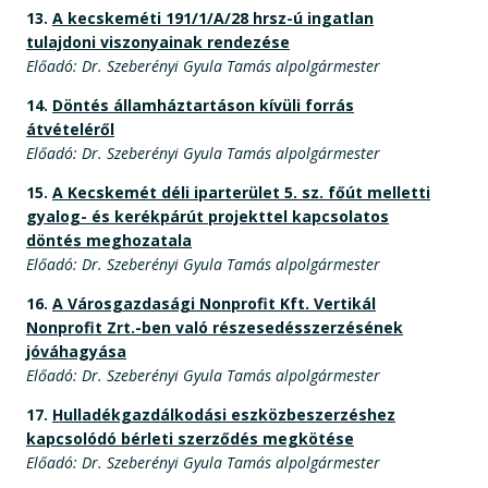
13.
A kecskeméti 191/1/A/28 hrsz-ú ingatlan
tulajdoni viszonyainak rendezése
Előadó: Dr. Szeberényi Gyula Tamás alpolgármester
14.
Döntés államháztartáson kívüli forrás
átvételéről
Előadó: Dr. Szeberényi Gyula Tamás alpolgármester
15.
A Kecskemét déli iparterület 5. sz. főút melletti
gyalog- és kerékpárút projekttel kapcsolatos
döntés meghozatala
Előadó: Dr. Szeberényi Gyula Tamás alpolgármester
16.
A Városgazdasági Nonprofit Kft. Vertikál
Nonprofit Zrt.-ben való részesedésszerzésének
jóváhagyása
Előadó: Dr. Szeberényi Gyula Tamás alpolgármester
17.
Hulladékgazdálkodási eszközbeszerzéshez
kapcsolódó bérleti szerződés megkötése
Előadó: Dr. Szeberényi Gyula Tamás alpolgármester