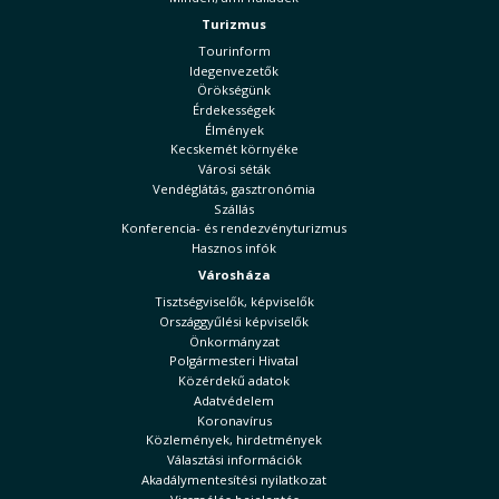
Turizmus
Tourinform
Idegenvezetők
Örökségünk
Érdekességek
Élmények
Kecskemét környéke
Városi séták
Vendéglátás, gasztronómia
Szállás
Konferencia- és rendezvényturizmus
Hasznos infók
Városháza
Tisztségviselők, képviselők
Országgyűlési képviselők
Önkormányzat
Polgármesteri Hivatal
Közérdekű adatok
Adatvédelem
Koronavírus
Közlemények, hirdetmények
Választási információk
Akadálymentesítési nyilatkozat