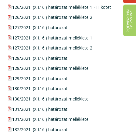
pdf csatolmány:
126/2021. (XII.16.) határozat melléklete 1 - II. kötet
I
K
V
Á
L
A
S
Z
T
Á
S
I
N
F
O
R
M
Á
C
I
Ó
pdf csatolmány:
126/2021. (XII.16.) határozat melléklete 2
pdf csatolmány:
127/2021. (XII.16.) határozat
pdf csatolmány:
127/2021. (XII.16.) határozat melléklete 1
pdf csatolmány:
127/2021. (XII.16.) határozat melléklete 2
pdf csatolmány:
128/2021. (XII.16.) határozat
pdf csatolmány:
128/2021. (XII.16.) határozat mellékletei
pdf csatolmány:
129/2021. (XII.16.) határozat
pdf csatolmány:
130/2021. (XII.16.) határozat
pdf csatolmány:
130/2021. (XII.16.) határozat melléklete
pdf csatolmány:
131/2021. (XII.16.) határozat
pdf csatolmány:
131/2021. (XII.16.) határozat melléklete
pdf csatolmány:
132/2021. (XII.16.) határozat