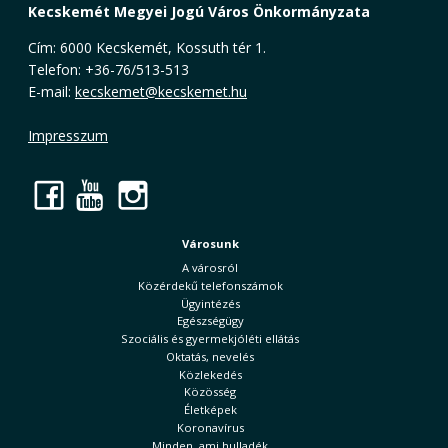
Kecskemét Megyei Jogú Város Önkormányzata
Cím: 6000 Kecskemét, Kossuth tér 1.
Telefon: +36-76/513-513
E-mail:
kecskemet@kecskemet.hu
Impresszum
Facebook
YouTube
Instagram
Városunk
A városról
Közérdekű telefonszámok
Ügyintézés
Egészségügy
Szociális és gyermekjóléti ellátás
Oktatás, nevelés
Közlekedés
Közösség
Életképek
Koronavírus
Minden, ami hulladék