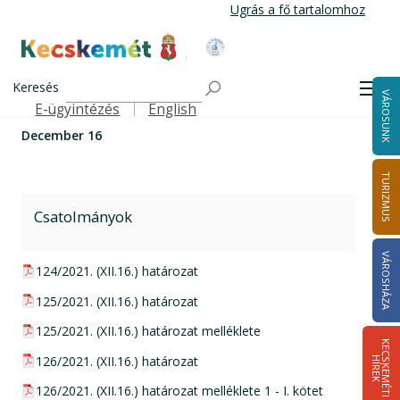
Ugrás
Ugrás a fő tartalomhoz
a
tartalomra
Kecskemét Város Honlapja
Címlap
Városháza
Önkormányzat
Közgyűlés
December 16
Keresés
Közgyűlési határozatok
2021
Men
VÁROSUNK
E-ügyintézés
English
Felső navigáció
December 16
TURIZMUS
Csatolmányok
VÁROSHÁZA
pdf csatolmány:
124/2021. (XII.16.) határozat
pdf csatolmány:
125/2021. (XII.16.) határozat
pdf csatolmány:
125/2021. (XII.16.) határozat melléklete
K
E
C
S
K
E
M
É
T
I
Í
R
E
pdf csatolmány:
126/2021. (XII.16.) határozat
H
K
pdf csatolmány:
126/2021. (XII.16.) határozat melléklete 1 - I. kötet