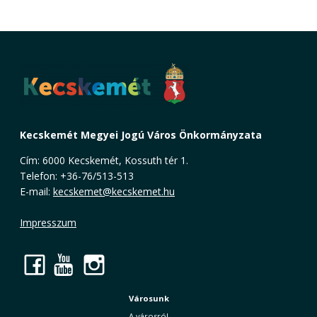
Kecskemét Megyei Jogú Város Önkormányzata
Cím: 6000 Kecskemét, Kossuth tér 1.
Telefon: +36-76/513-513
E-mail:
kecskemet@kecskemet.hu
Impresszum
Facebook
YouTube
Instagram
Városunk
A városról