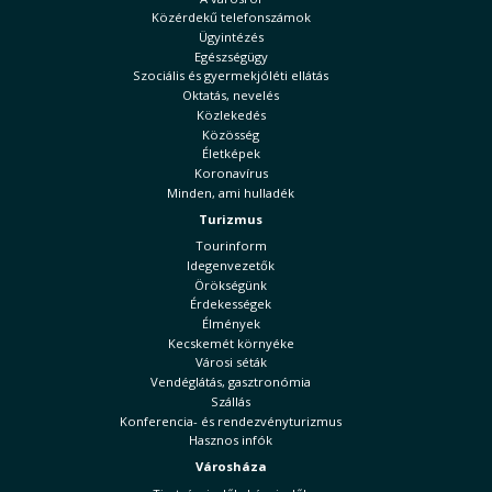
Közérdekű telefonszámok
Ügyintézés
Egészségügy
Szociális és gyermekjóléti ellátás
Oktatás, nevelés
Közlekedés
Közösség
Életképek
Koronavírus
Minden, ami hulladék
Turizmus
Tourinform
Idegenvezetők
Örökségünk
Érdekességek
Élmények
Kecskemét környéke
Városi séták
Vendéglátás, gasztronómia
Szállás
Konferencia- és rendezvényturizmus
Hasznos infók
Városháza