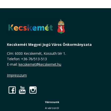
Kecskemét Megyei Jogú Város Önkormányzata
Cím: 6000 Kecskemét, Kossuth tér 1.
Telefon: +36-76/513-513
E-mail:
kecskemet@kecskemet.hu
Impresszum
Facebook
YouTube
Instagram
Városunk
A városról