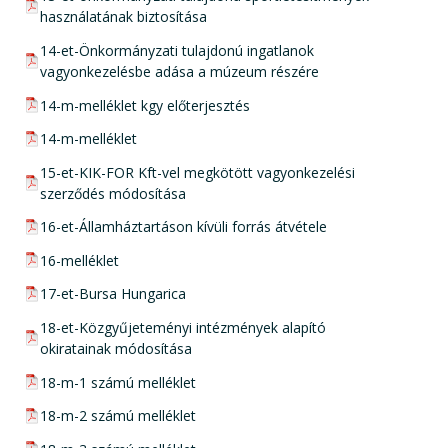
használatának biztosítása
pdf csatolmány:
14-et-Önkormányzati tulajdonú ingatlanok
vagyonkezelésbe adása a múzeum részére
pdf csatolmány:
14-m-melléklet kgy előterjesztés
pdf csatolmány:
14-m-melléklet
pdf csatolmány:
15-et-KIK-FOR Kft-vel megkötött vagyonkezelési
szerződés módosítása
pdf csatolmány:
16-et-Államháztartáson kívüli forrás átvétele
pdf csatolmány:
16-melléklet
pdf csatolmány:
17-et-Bursa Hungarica
pdf csatolmány:
18-et-Közgyűjeteményi intézmények alapító
okiratainak módosítása
pdf csatolmány:
18-m-1 számú melléklet
pdf csatolmány:
18-m-2 számú melléklet