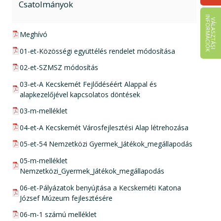
Csatolmányok
I
K
V
Á
L
A
S
Z
T
Á
S
I
N
F
O
R
M
Á
C
I
Ó
pdf csatolmány:
Meghívó
pdf csatolmány:
01-et-Közösségi együttélés rendelet módosítása
pdf csatolmány:
02-et-SZMSZ módosítás
pdf csatolmány:
03-et-A Kecskemét Fejlődéséért Alappal és
alapkezelőjével kapcsolatos döntések
pdf csatolmány:
03-m-melléklet
pdf csatolmány:
04-et-A Kecskemét Városfejlesztési Alap létrehozása
pdf csatolmány:
05-et-54 Nemzetközi Gyermek_Játékok_megállapodás
pdf csatolmány:
05-m-melléklet
Nemzetközi_Gyermek_Játékok_megállapodás
pdf csatolmány:
06-et-Pályázatok benyújtása a Kecskeméti Katona
József Múzeum fejlesztésére
pdf csatolmány:
06-m-1 számú melléklet