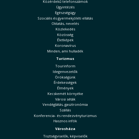
Közérdekű telefonszámok
Ügyintézés
Egészségügy
Szociális és gyermekjóléti ellátás
Oktatás, nevelés
Közlekedés
Közösség
Életképek
Koronavírus
Minden, ami hulladék
Turizmus
Tourinform
Idegenvezetők
Örökségünk
Érdekességek
Élmények
Kecskemét környéke
Városi séták
Vendéglátás, gasztronómia
Szállás
Konferencia- és rendezvényturizmus
Hasznos infók
Városháza
Tisztségviselők, képviselők