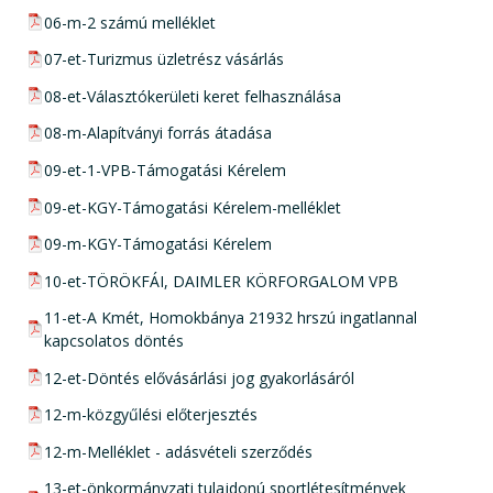
pdf csatolmány:
06-m-2 számú melléklet
pdf csatolmány:
07-et-Turizmus üzletrész vásárlás
pdf csatolmány:
08-et-Választókerületi keret felhasználása
pdf csatolmány:
08-m-Alapítványi forrás átadása
pdf csatolmány:
09-et-1-VPB-Támogatási Kérelem
pdf csatolmány:
09-et-KGY-Támogatási Kérelem-melléklet
pdf csatolmány:
09-m-KGY-Támogatási Kérelem
pdf csatolmány:
10-et-TÖRÖKFÁI, DAIMLER KÖRFORGALOM VPB
pdf csatolmány:
11-et-A Kmét, Homokbánya 21932 hrszú ingatlannal
kapcsolatos döntés
pdf csatolmány:
12-et-Döntés elővásárlási jog gyakorlásáról
pdf csatolmány:
12-m-közgyűlési előterjesztés
pdf csatolmány:
12-m-Melléklet - adásvételi szerződés
pdf csatolmány:
13-et-önkormányzati tulajdonú sportlétesítmények