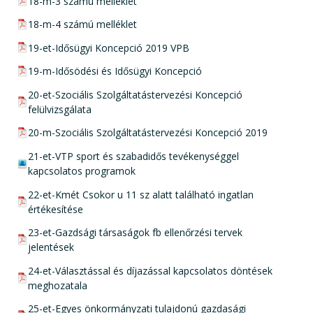
pdf csatolmány:
18-m-3 számú melléklet
pdf csatolmány:
18-m-4 számú melléklet
pdf csatolmány:
19-et-Idősügyi Koncepció 2019 VPB
pdf csatolmány:
19-m-Idősödési és Idősügyi Koncepció
pdf csatolmány:
20-et-Szociális Szolgáltatástervezési Koncepció
felülvizsgálata
pdf csatolmány:
20-m-Szociális Szolgáltatástervezési Koncepció 2019
zip csatolmány:
21-et-VTP sport és szabadidős tevékenységgel
kapcsolatos programok
pdf csatolmány:
22-et-Kmét Csokor u 11 sz alatt található ingatlan
értékesítése
pdf csatolmány:
23-et-Gazdsági társaságok fb ellenőrzési tervek
jelentések
pdf csatolmány:
24-et-Választással és díjazással kapcsolatos döntések
meghozatala
pdf csatolmány:
25-et-Egyes önkormányzati tulajdonú gazdasági