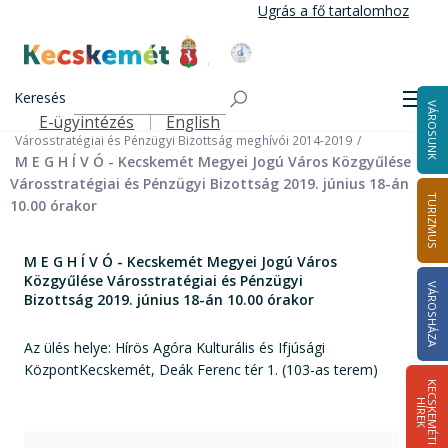
Ugrás
Ugrás a fő tartalomhoz
a
tartalomra
Kecskemét Város Honlapja
Címlap
Városháza
Önkormányzat
Bizottságok
Keresés
Bizottságok 2014-2024
Men
VÁROSUNK
Városstratégiai és Pénzügyi Bizottság 2014-2024
E-ügyintézés
English
Felső navigáció
Városstratégiai és Pénzügyi Bizottság meghívói 2014-2019
M E G H Í V Ó - Kecskemét Megyei Jogú Város Közgyűlése
Városstratégiai és Pénzügyi Bizottság 2019. június 18-án
TURIZMUS
10.00 órakor
M E G H Í V Ó - Kecskemét Megyei Jogú Város
Közgyűlése Városstratégiai és Pénzügyi
VÁROSHÁZA
Bizottság 2019. június 18-án 10.00 órakor
Az ülés helye: Hírös Agóra Kulturális és Ifjúsági
KözpontKecskemét, Deák Ferenc tér 1. (103-as terem)
K
E
C
S
K
E
M
É
T
I
Í
R
E
H
K