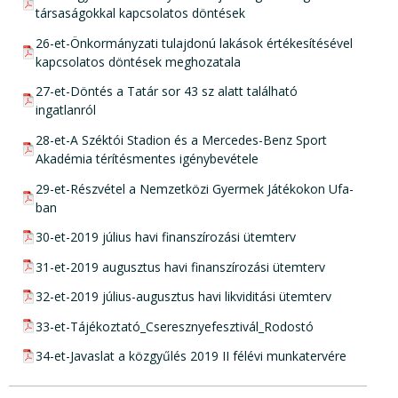
társaságokkal kapcsolatos döntések
pdf csatolmány:
26-et-Önkormányzati tulajdonú lakások értékesítésével
kapcsolatos döntések meghozatala
pdf csatolmány:
27-et-Döntés a Tatár sor 43 sz alatt található
ingatlanról
pdf csatolmány:
28-et-A Széktói Stadion és a Mercedes-Benz Sport
Akadémia térítésmentes igénybevétele
pdf csatolmány:
29-et-Részvétel a Nemzetközi Gyermek Játékokon Ufa-
ban
pdf csatolmány:
30-et-2019 július havi finanszírozási ütemterv
pdf csatolmány:
31-et-2019 augusztus havi finanszírozási ütemterv
pdf csatolmány:
32-et-2019 július-augusztus havi likviditási ütemterv
pdf csatolmány:
33-et-Tájékoztató_Cseresznyefesztivál_Rodostó
pdf csatolmány:
34-et-Javaslat a közgyűlés 2019 II félévi munkatervére