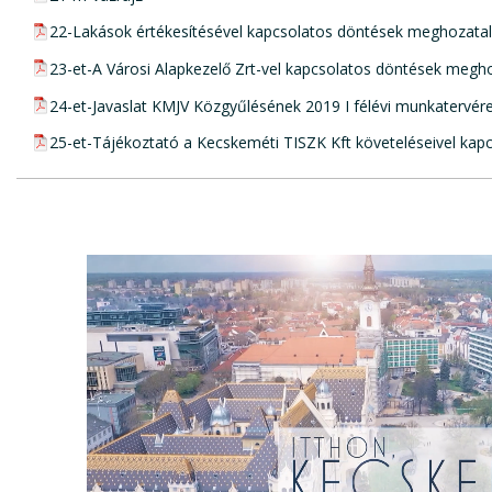
pdf csatolmány:
22-Lakások értékesítésével kapcsolatos döntések meghozata
pdf csatolmány:
23-et-A Városi Alapkezelő Zrt-vel kapcsolatos döntések megh
pdf csatolmány:
24-et-Javaslat KMJV Közgyűlésének 2019 I félévi munkatervér
pdf csatolmány:
25-et-Tájékoztató a Kecskeméti TISZK Kft követeléseivel kap