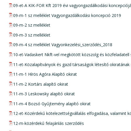
pdf csatolmány:
09-et-A KIK-FOR Kft 2019 évi vagyongazdálkodási koncepciój
pdf csatolmány:
09-m-1 sz melléklet Vagyongazdálkodási koncepció 2019
pdf csatolmány:
09-m-2 sz melléklet
pdf csatolmány:
09-m-3 sz melléklet
pdf csatolmány:
09-m-4 sz melléklet Vagyonkezelési_szerződés_2018
pdf csatolmány:
10-et-Vadaskert Nkft-vel megkötött közszolg és közfeladatel
pdf csatolmány:
11-et-Közalapítványok és gazd társaságok létesítő okiratána
pdf csatolmány:
11-m-1 Hírös Agóra Alapító okirat
pdf csatolmány:
11-m-2 Kortárs alapító okirat
pdf csatolmány:
11-m-3 Leskowsky alapító okirat
pdf csatolmány:
11-m-4 Bozsó Gyűjtemény alapító okirat
pdf csatolmány:
12-et-Közérdekű kötelezettségvállalás elfogadása, valamint k
pdf csatolmány:
12-m-közérdekű felajánlás szerződés