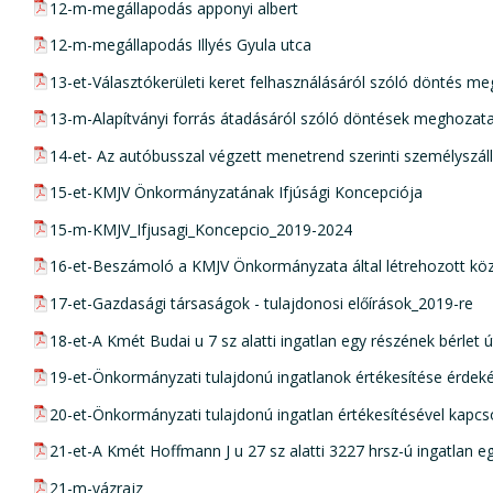
pdf csatolmány:
12-m-megállapodás apponyi albert
pdf csatolmány:
12-m-megállapodás Illyés Gyula utca
pdf csatolmány:
13-et-Választókerületi keret felhasználásáról szóló döntés m
pdf csatolmány:
13-m-Alapítványi forrás átadásáról szóló döntések meghozata
pdf csatolmány:
14-et- Az autóbusszal végzett menetrend szerinti személyszállí
pdf csatolmány:
15-et-KMJV Önkormányzatának Ifjúsági Koncepciója
pdf csatolmány:
15-m-KMJV_Ifjusagi_Koncepcio_2019-2024
pdf csatolmány:
16-et-Beszámoló a KMJV Önkormányzata által létrehozott köz
pdf csatolmány:
17-et-Gazdasági társaságok - tulajdonosi előírások_2019-re
pdf csatolmány:
18-et-A Kmét Budai u 7 sz alatti ingatlan egy részének bérlet 
pdf csatolmány:
19-et-Önkormányzati tulajdonú ingatlanok értékesítése érdekéb
pdf csatolmány:
20-et-Önkormányzati tulajdonú ingatlan értékesítésével kapc
pdf csatolmány:
21-et-A Kmét Hoffmann J u 27 sz alatti 3227 hrsz-ú ingatlan e
pdf csatolmány:
21-m-vázrajz