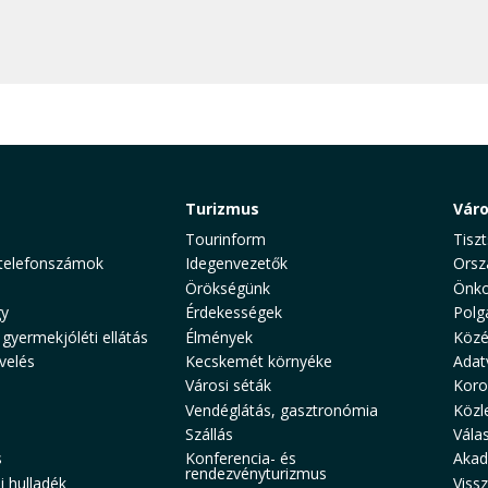
Turizmus
Vár
Tourinform
Tiszt
telefonszámok
Idegenvezetők
Orsz
Örökségünk
Önko
y
Érdekességek
Polg
 gyermekjóléti ellátás
Élmények
Közé
velés
Kecskemét környéke
Adat
Városi séták
Koro
Vendéglátás, gasztronómia
Közl
Szállás
Vála
s
Konferencia- és
Akad
rendezvényturizmus
 hulladék
Viss