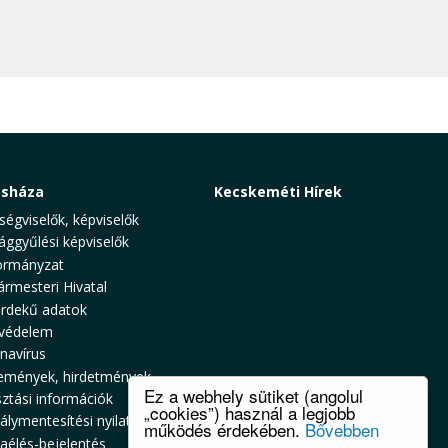
osháza
Kecskeméti Hírek
ségviselők, képviselők
ággyűlési képviselők
rmányzat
ármesteri Hivatal
rdekű adatok
védelem
navírus
emények, hirdetmények
Ez a webhely sütiket (angolul
sztási információk
„cookies”) használ a legjobb
álymentesítési nyilatkozat
működés érdekében.
Bővebben
zaélés-bejelentés