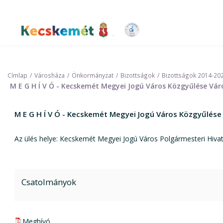
Ugrás
a
tartalomra
Kecskemét Város Honlapja
Címlap
Városháza
Önkormányzat
Bizottságok
Bizottságok 2014-20
M E G H Í V Ó - Kecskemét Megyei Jogú Város Közgyűlése Váro
M E G H Í V Ó - Kecskemét Megyei Jogú Város Közgyűlése
Az ülés helye: Kecskemét Megyei Jogú Város Polgármesteri Hivata
Csatolmányok
pdf csatolmány:
Meghívó