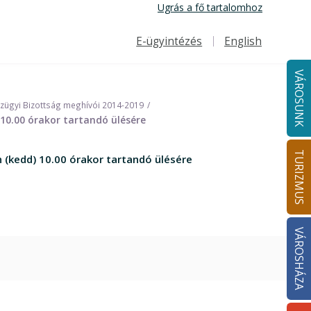
Ugrás a fő tartalomhoz
E-ügyintézés
English
Felső navigáció
VÁROSUNK
nzügyi Bizottság meghívói 2014-2019
 10.00 órakor tartandó ülésére
TURIZMUS
 (kedd) 10.00 órakor tartandó ülésére
VÁROSHÁZA