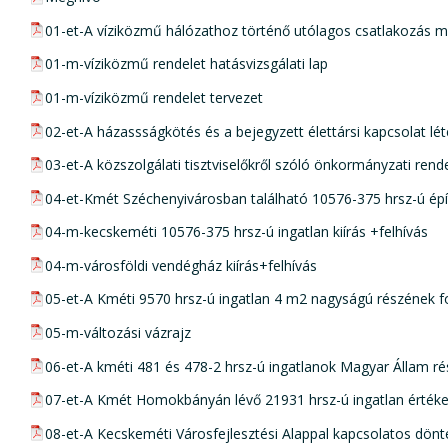
pdf csatolmány:
01-et-A víziközmű hálózathoz történő utólagos csatlakozás mű
pdf csatolmány:
01-m-víziközmű rendelet hatásvizsgálati lap
pdf csatolmány:
01-m-víziközmű rendelet tervezet
pdf csatolmány:
02-et-A házassságkötés és a bejegyzett élettársi kapcsolat lét
pdf csatolmány:
03-et-A közszolgálati tisztviselőkről szóló önkormányzati ren
pdf csatolmány:
04-et-Kmét Széchenyivárosban található 10576-375 hrsz-ú épít
pdf csatolmány:
04-m-kecskeméti 10576-375 hrsz-ú ingatlan kiírás +felhívás
pdf csatolmány:
04-m-városföldi vendégház kiírás+felhívás
pdf csatolmány:
05-et-A Kméti 9570 hrsz-ú ingatlan 4 m2 nagyságú részének f
pdf csatolmány:
05-m-változási vázrajz
pdf csatolmány:
06-et-A kméti 481 és 478-2 hrsz-ú ingatlanok Magyar Állam ré
pdf csatolmány:
07-et-A Kmét Homokbányán lévő 21931 hrsz-ú ingatlan értékesí
pdf csatolmány:
08-et-A Kecskeméti Városfejlesztési Alappal kapcsolatos dönt