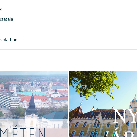
la
ozatala
e
csolatban