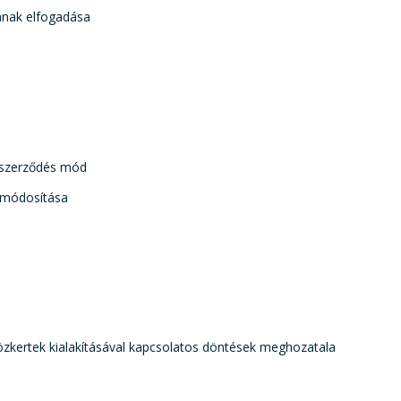
ának elfogadása
l szerződés mód
k módosítása
özkertek kialakításával kapcsolatos döntések meghozatala