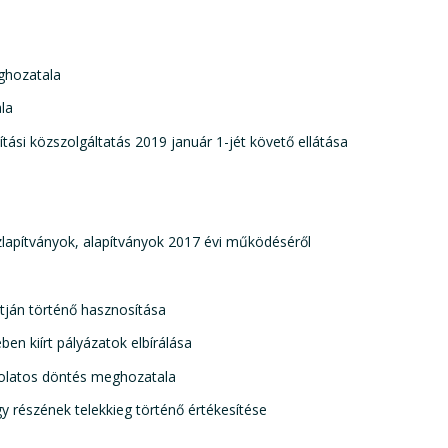
eghozatala
la
tási közszolgáltatás 2019 január 1-jét követő ellátása
lapítványok, alapítványok 2017 évi működéséről
útján történő hasznosítása
en kiírt pályázatok elbírálása
solatos döntés meghozatala
gy részének telekkieg történő értékesítése