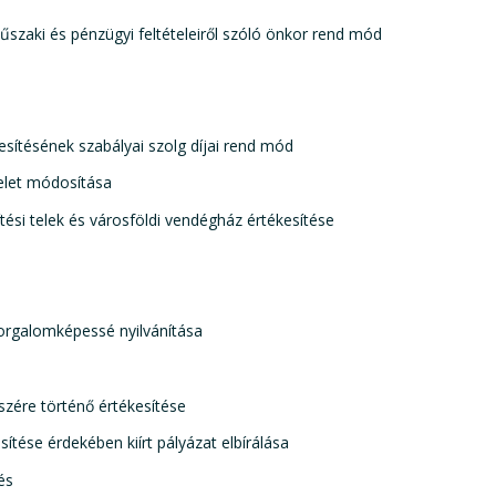
szaki és pénzügyi feltételeiről szóló önkor rend mód
esítésének szabályai szolg díjai rend mód
delet módosítása
ési telek és városföldi vendégház értékesítése
orgalomképessé nyilvánítása
szére történő értékesítése
tése érdekében kiírt pályázat elbírálása
és