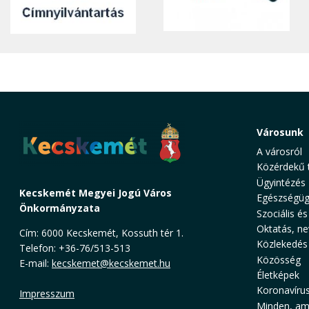
Városunk
A városról
Közérdekű 
Ügyintézés
Kecskemét Megyei Jogú Város
Egészségüg
Önkormányzata
Szociális és
Oktatás, ne
Cím: 6000 Kecskemét, Kossuth tér 1.
Közlekedés
Telefon: +36-76/513-513
Közösség
E-mail:
kecskemet@kecskemet.hu
Életképek
Koronavíru
Impresszum
Minden, ami